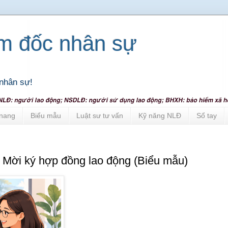
ám đốc nhân sự
nhân sự!
nang
Biểu mẫu
Luật sư tư vấn
Kỹ năng NLĐ
Sổ tay
& Mời ký hợp đồng lao động (Biểu mẫu)