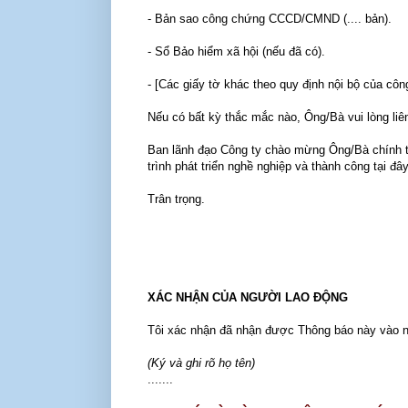
- Bản sao công chứng CCCD/CMND (.... bản).
- Sổ Bảo hiểm xã hội (nếu đã có).
- [Các giấy tờ khác theo quy định nội bộ của công
Nếu có bất kỳ thắc mắc nào, Ông/Bà vui lòng liê
Ban lãnh đạo Công ty chào mừng Ông/Bà chính t
trình phát triển nghề nghiệp và thành công tại đây
Trân trọng.
XÁC NHẬN CỦA NGƯỜI LAO ĐỘNG
Tôi xác nhận đã nhận được Thông báo này vào ngày:
(Ký và ghi rõ họ tên)
.......