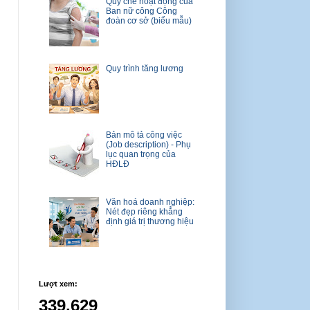
Quy chế hoạt động của
Ban nữ công Công
đoàn cơ sở (biểu mẫu)
Quy trình tăng lương
Bản mô tả công việc
(Job description) - Phụ
lục quan trọng của
HĐLĐ
Văn hoá doanh nghiệp:
Nét đẹp riêng khẳng
định giá trị thương hiệu
Lượt xem:
339,629