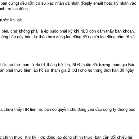
 bản cứng) đều cần có sự xác nhận đã nhận (Reply email hoặc ký nhận vào
nh tra lao động.
rước khi ký:
i bên, chứ không phải là ép buộc phải ký khi NLĐ còn cảm thấy băn khoăn,
hông báo này bản dự thảo hợp đồng lao động để người lao động nắm rõ và
hức có thời hạn từ đủ 01 tháng trở lên, NLĐ thuộc đối tượng tham gia Bảo
án phải thực hiện lập hồ sơ tham gia BHXH cho họ trong thời hạn 30 ngày
mà chưa thấy HR liên hệ, bạn có quyền chủ động yêu cầu công ty thông báo
g chính thức. Khi ký Hợp đồng lao động chính thức, bạn cần đối chiếu lại