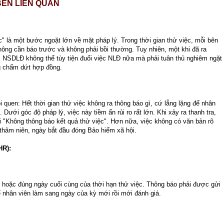
BÊN LIÊN QUAN
" là một bước ngoặt lớn về mặt pháp lý. Trong thời gian thử việc, mỗi bên
ông cần báo trước và không phải bồi thường. Tuy nhiên, một khi đã ra
 NSDLĐ không thể tùy tiện đuổi việc NLĐ nữa mà phải tuân thủ nghiêm ngặt
g chấm dứt hợp đồng.
 quen: Hết thời gian thử việc không ra thông báo gì, cứ lẳng lặng để nhân
 Dưới góc độ pháp lý, việc này tiềm ẩn rủi ro rất lớn. Khi xảy ra thanh tra,
ỗi "Không thông báo kết quả thử việc". Hơn nữa, việc không có văn bản rõ
 thâm niên, ngày bắt đầu đóng Bảo hiểm xã hội.
HR):
c hoặc đúng ngày cuối cùng của thời hạn thử việc. Thông báo phải được gửi
ể nhân viên làm sang ngày của kỳ mới rồi mới đánh giá.