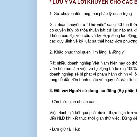
* LƯU Ý VÀ LỜI KHUYÊN CHO CÁC 
1. Sự chuyển đổi trạng thái pháp lý quan trọng:
Giai đoạn chuyển từ "Thử việc" sang "Chính thức
có quyền hủy bỏ thỏa thuận bất cứ lúc nào mà kh
Thông báo đạt yêu cầu và ký Hợp đồng lao động,
các quy định về kỷ luật sa thải hoặc đơn phươn
2. Khắc phục thói quen "Im lặng là đồng ý":
Rất nhiều doanh nghiệp Việt Nam hiện nay có thói
viên tiếp tục làm việc và tự động trả lương 100%.
doanh nghiệp sẽ bị phạt vi phạm hành chính vì l
ràng dễ dẫn đến tranh chấp về ngày bắt đầu tính
3. Đối với Người sử dụng lao động (Bộ phận 
- Căn thời gian chuẩn xác:
Việc đánh giá kết quả phải được thực hiện trướ
đến NLĐ khi kết thúc thời gian thử việc. Đừng đ
- Lưu giữ tài liệu: