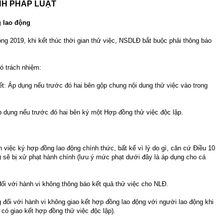
ỊNH PHÁP LUẬT
g lao động
ộng 2019, khi kết thúc thời gian thử việc, NSDLĐ bắt buộc phải thông báo
ó trách nhiệm:
ết: Áp dụng nếu trước đó hai bên gộp chung nội dung thử việc vào trong
p dụng nếu trước đó hai bên ký một Hợp đồng thử việc độc lập.
iệc ký hợp đồng lao động chính thức, bất kể vì lý do gì, căn cứ Điều 10
 sẽ bị xử phạt hành chính (lưu ý mức phạt dưới đây là áp dụng cho cá
đối với hành vi không thông báo kết quả thử việc cho NLĐ.
 đối với hành vi không giao kết hợp đồng lao động với người lao động khi
 có giao kết hợp đồng thử việc độc lập).