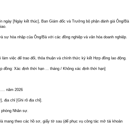
đến ngày [Ngày kết thúc], Ban Giám đốc và Trưởng bộ phận đánh giá Ông/Bà
giao.
c và sự hòa nhập của Ông/Bà với các đồng nghiệp và văn hóa doanh nghiệp.
 làm việc để trao đổi, thỏa thuận và chính thức ký kết Hợp đồng lao động.
ợp đồng: Xác định thời hạn ... tháng / Không xác định thời hạn]
...... năm 2026
 địa chỉ [Ghi rõ địa chỉ].
g phòng Nhân sự.
Bà mang theo các hồ sơ, giấy tờ sau (để phục vụ công tác mở tài khoản