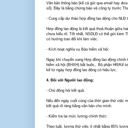
Văn bản thông báo (kể cả gửi qua email hay đưa
sổ). Đây là bằng chứng bảo vệ công ty trước Tha
- Cung cấp dự thảo hợp đồng lao động cho NLĐ t
Hợp đồng lao động là kết quả thoả thuận giữa ha
chưa hiểu rõ. Tốt nhất, NSDLĐ có thể gửi kèm T
có hướng trao đổi khi làm việc.
- Kích hoạt nghĩa vụ Bảo hiểm xã hội:
Ngay khi chuyển sang Hợp đồng lao động chính t
hiểm xã hội (BHXH) bắt buộc,. Bộ phận HR/Kế to
kể từ ngày hợp đồng lao động có hiệu lực.
4. Đối với Người lao động:
- Chủ động hỏi kết quả:
Nếu đến ngày cuối cùng của thời gian thử việc 
kết quả rõ ràng bằng văn bản cho mình.
- Kiểm tra lại mức lương chính thức:
Theo luật, lương thử việc ít nhất bằng 85% lươn