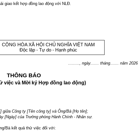
i giao kết hợp đồng lao động với NLĐ.
CỘNG HÒA XÃ HỘI CHỦ NGHĨA VIỆT NAM 
Độc lập - Tự do - Hạnh phúc 
........., ngày....... tháng....... năm 2026
THÔNG BÁO
hử việc và Mời ký Hợp đồng lao động)
] giữa Công ty [Tên công ty] và Ông/Bà [Họ tên];
ngày [Ngày] của Trưởng phòng Hành Chính - Nhân sự.
ng/Bà kết quả thử việc đối với: