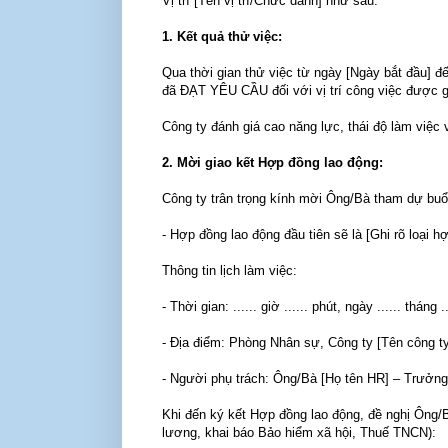
Vị trí [Tên vị trí/Chức danh] như sau:
1. Kết quả thử việc:
Qua thời gian thử việc từ ngày [Ngày bắt đầu] 
đã ĐẠT YÊU CẦU đối với vị trí công việc được 
Công ty đánh giá cao năng lực, thái độ làm việ
2. Mời giao kết Hợp đồng lao động:
Công ty trân trọng kính mời Ông/Bà tham dự buổi
- Hợp đồng lao động đầu tiên sẽ là [Ghi rõ loại h
Thông tin lịch làm việc:
- Thời gian: ...... giờ ...... phút, ngày ...... tháng 
- Địa điểm: Phòng Nhân sự, Công ty [Tên công ty],
- Người phụ trách: Ông/Bà [Họ tên HR] – Trưởn
Khi đến ký kết Hợp đồng lao động, đề nghị Ông/
lương, khai báo Bảo hiểm xã hội, Thuế TNCN):