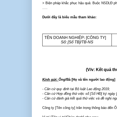
> Biện pháp khắc phục hậu quả: Buộc NSDLĐ phả
.....
Dưới đây là biểu mẫu tham khảo:
TÊN DOANH NGHIỆP: [CÔNG TY] 
Số: [Số TB]/TB-NS
(V/v: Kết quả t
Kính gửi:
Ông
/Bà [Họ và tên người lao động]
- Căn cứ quy định tại Bộ luật Lao động 2019;
- Căn cứ Hợp đồng thử việc số [Số HĐ] ký ngày [
- Căn cứ đánh giá kết quả thử việc và đề nghị 
Công ty [Tên công ty] trân trọng thông báo đến Ô