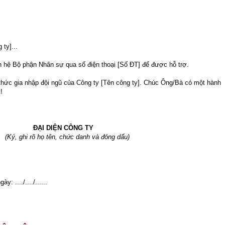
 ty]...
n hệ Bộ phận Nhân sự qua số điện thoại [Số ĐT] để được hỗ trợ.
hức gia nhập đội ngũ của Công ty [Tên công ty]. Chúc Ông/Bà có một hành
!
ĐẠI DIỆN CÔNG TY
(Ký, ghi rõ họ tên, chức danh và đóng dấu)
 ..../..../......