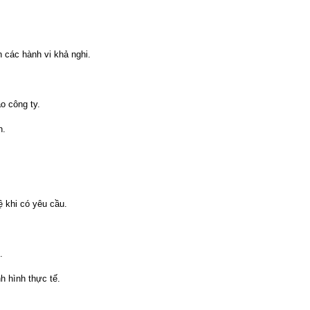
 các hành vi khả nghi.
o công ty.
h.
ệ khi có yêu cầu.
.
h hình thực tế.