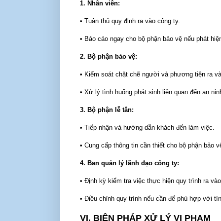
1. Nhân viên:
• Tuân thủ quy định ra vào công ty.
• Báo cáo ngay cho bộ phận bảo vệ nếu phát hiện
2. Bộ phận bảo vệ:
• Kiểm soát chặt chẽ người và phương tiện ra và
• Xử lý tình huống phát sinh liên quan đến an nin
3. Bộ phận lễ tân:
• Tiếp nhận và hướng dẫn khách đến làm việc.
• Cung cấp thông tin cần thiết cho bộ phận bảo v
4. Ban quản lý lãnh đạo công ty:
• Định kỳ kiểm tra việc thực hiện quy trình ra vào
• Điều chỉnh quy trình nếu cần để phù hợp với tìn
VI. BIỆN PHÁP XỬ LÝ VI PHẠM