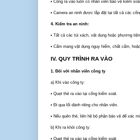
• Cổng ra vào luôn có nhân viên bảo vệ kiểm soá
• Camera an ninh được lắp đặt tại tất cả các cổn
4. Kiểm tra an ninh:
• Tất cả các túi xách, vật dụng hoặc phương tiện
• Cấm mang vật dụng nguy hiểm, chất cấm, hoặc
IV. QUY TRÌNH RA VÀO
1. Đối với nhân viên công ty
a) Khi vào công ty:
• Quẹt thẻ ra vào tại cổng kiểm soát.
• Đi qua lối dành riêng cho nhân viên.
• Nếu quên thẻ, liên hệ bộ phận bảo vệ để xác m
b) Khi ra khỏi công ty:
• Quẹt thẻ ra vào tại cổng kiểm soát.