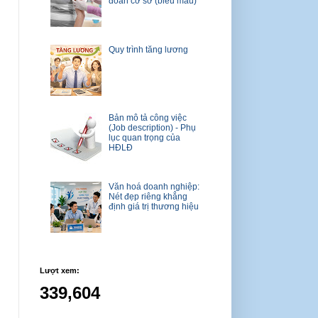
đoàn cơ sở (biểu mẫu)
Quy trình tăng lương
Bản mô tả công việc
(Job description) - Phụ
lục quan trọng của
HĐLĐ
Văn hoá doanh nghiệp:
Nét đẹp riêng khẳng
định giá trị thương hiệu
Lượt xem:
339,604