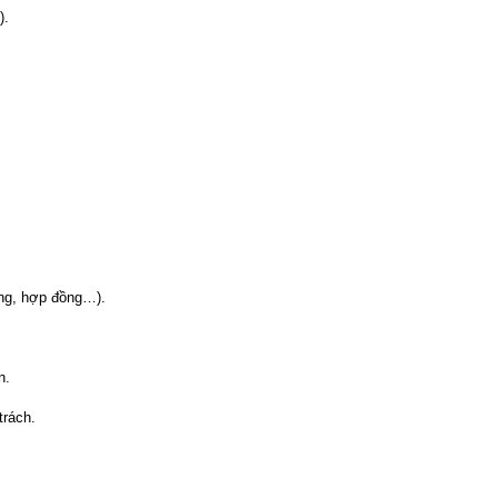
).
hàng, hợp đồng…).
n.
trách.