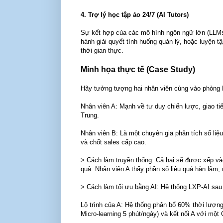
4. Trợ lý học tập ảo 24/7 (AI Tutors)
Sự kết hợp của các mô hình ngôn ngữ lớn (LLMs)
hành giải quyết tình huống quản lý, hoặc luyện t
thời gian thực.
Minh họa thực tế (Case Study)
Hãy tưởng tượng hai nhân viên cùng vào phòng K
Nhân viên A: Mạnh về tư duy chiến lược, giao tiế
Trung.
Nhân viên B: Là một chuyên gia phân tích số liệu
và chốt sales cấp cao.
> Cách làm truyền thống: Cả hai sẽ được xếp và
quả: Nhân viên A thấy phần số liệu quá hàn lâm,
> Cách làm tối ưu bằng AI: Hệ thống LXP-AI sau k
Lộ trình của A: Hệ thống phân bổ 60% thời lượng
Micro-learning 5 phút/ngày) và kết nối A với một 