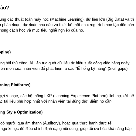
nào?
ụng các thuật toán máy học (Machine Learning), dữ liệu lớn (Big Data) và trí
ích phân đoạn, dự đoán nhu cầu và thiết kế một chương trình học tập độc bản
 phong cách học và mục tiêu nghề nghiệp của họ.
pping)
g hỏi thủ công, AI liên tục quét dữ liệu từ hiệu suất công việc hàng ngày,
ên môn của nhân viên để phát hiện ra các "lỗ hổng kỹ năng" (Skill gaps)
rning Platforms)
gợi ý nhạc, các hệ thống LXP (Learning Experience Platform) tích hợp AI sẽ
c tài liệu phù hợp nhất với nhân viên tại đúng thời điểm họ cần.
ng Style Optimization)
), có người qua âm thanh (Auditory), hoặc qua thực hành thực tế
a người học để điều chỉnh định dạng nội dung, giúp tối ưu hóa khả năng hấp