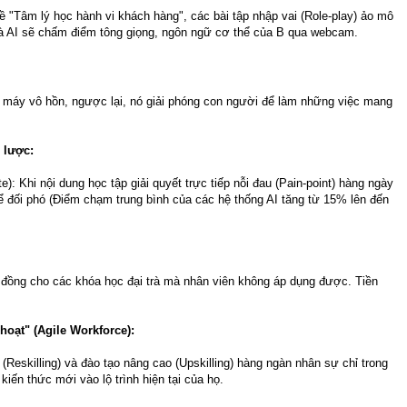
 "Tâm lý học hành vi khách hàng", các bài tập nhập vai (Role-play) ảo mô
 và AI sẽ chấm điểm tông giọng, ngôn ngữ cơ thể của B qua webcam.
 máy vô hồn, ngược lại, nó giải phóng con người để làm những việc mang
n lược:
: Khi nội dung học tập giải quyết trực tiếp nỗi đau (Pain-point) hàng ngày
ể đối phó (Điểm chạm trung bình của các hệ thống AI tăng từ 15% lên đến
u đồng cho các khóa học đại trà mà nhân viên không áp dụng được. Tiền
hoạt" (Agile Workforce):
 (Reskilling) và đào tạo nâng cao (Upskilling) hàng ngàn nhân sự chỉ trong
iến thức mới vào lộ trình hiện tại của họ.