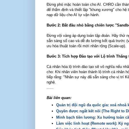
Đừng phó mặc hoàn toàn cho AI. CHRO cần thành
để thẩm định và thiết lập "khung xương" cho hệ 
nạp dữ liệu cho AI tự vận hành.
Bước 2: Bắt đầu nhỏ bằng chiến lược "Sandb
Đừng vội vàng áp dụng toàn tập đoàn. Hãy thử ng
sẵn sàng số cao và dễ đo lường kết quả trước (v
ưu hóa thuật toán rồi mới nhân rộng (Scale-up).
Bước 3: Tích hợp Đào tạo với Lộ trình Thăng t
Cá nhân hóa lộ trình đào tạo sẽ vô nghĩa nếu nh
cho: Khi nhân viên hoàn thành lộ trình cá nhân 
tiếp rằng: "Nhân sự này đã sẵn sàng cho vị trí K
nghệ.
......
Bài liên quan:
Quản trị đội ngũ đa quốc gia: xoá nhoà
Quyền được ngắt kết nối (The Right to D
Minh bạch tiền lương: Xu hướng toàn c
Làm việc linh hoạt (Remote work): Kỷ ng