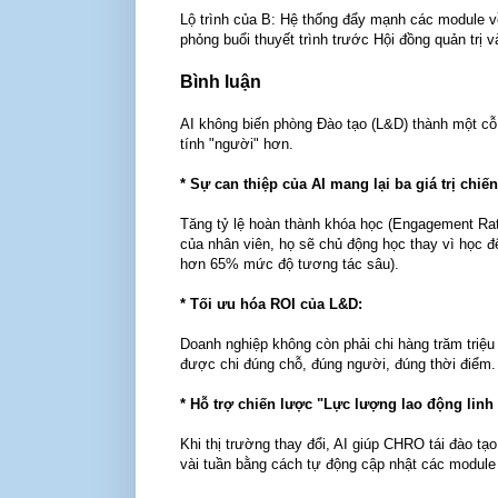
Lộ trình của B: Hệ thống đẩy mạnh các module về
phỏng buổi thuyết trình trước Hội đồng quản trị
Bình luận
AI không biến phòng Đào tạo (L&D) thành một cỗ
tính "người" hơn.
* Sự can thiệp của AI mang lại ba giá trị chiế
Tăng tỷ lệ hoàn thành khóa học (Engagement Rate)
của nhân viên, họ sẽ chủ động học thay vì học đ
hơn 65% mức độ tương tác sâu).
* Tối ưu hóa ROI của L&D:
Doanh nghiệp không còn phải chi hàng trăm triệ
được chi đúng chỗ, đúng người, đúng thời điểm.
* Hỗ trợ chiến lược "Lực lượng lao động linh 
Khi thị trường thay đổi, AI giúp CHRO tái đào tạo
vài tuần bằng cách tự động cập nhật các module k