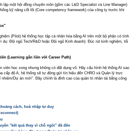
 lập một hội đồng chuyên môn (gồm các L&D Specialist và Line Manager)
thống kỹ năng cốt lõi (Core competency framework) của công ty trước khi
ox"
hiệm (Pilot) hệ thống học tập cá nhân hóa bằng AI trên một bộ phận có tính
í dụ: Đội ngũ Tech/R&D hoặc Đội ngũ Kinh doanh). Đúc rút kinh nghiệm, tối
iến (Learning gắn liền với Career Path)
ân viên học xong nhưng không có đất dụng võ. Hãy cấu hình hệ thống AI sao
hóa cấp độ A, hệ thống sẽ tự động gửi tín hiệu đến CHRO và Quản lý trực
ế nhiệm/Dự án mới". Đây chính là đỉnh cao của quản trị nhân tài bằng công
 khoảng cách, hoà nhập tư duy
isconnect)
ầu
uyên "kết quả thay vì chỗ ngồi" đã đến