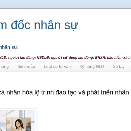
ám đốc nhân sự
nhân sự!
nang
Biểu mẫu
Luật sư tư vấn
Kỹ năng NLĐ
Sổ tay
cá nhân hóa lộ trình đào tạo và phát triển nhân