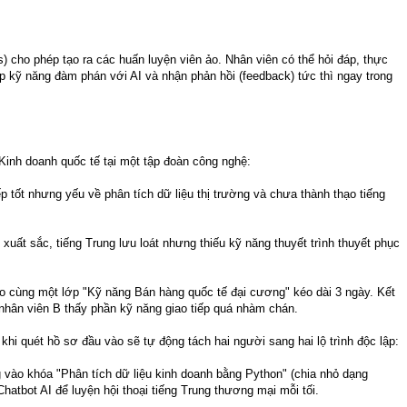
 cho phép tạo ra các huấn luyện viên ảo. Nhân viên có thể hỏi đáp, thực
ập kỹ năng đàm phán với AI và nhận phản hồi (feedback) tức thì ngay trong
inh doanh quốc tế tại một tập đoàn công nghệ:
p tốt nhưng yếu về phân tích dữ liệu thị trường và chưa thành thạo tiếng
 xuất sắc, tiếng Trung lưu loát nhưng thiếu kỹ năng thuyết trình thuyết phục
o cùng một lớp "Kỹ năng Bán hàng quốc tế đại cương" kéo dài 3 ngày. Kết
 nhân viên B thấy phần kỹ năng giao tiếp quá nhàm chán.
hi quét hồ sơ đầu vào sẽ tự động tách hai người sang hai lộ trình độc lập:
 vào khóa "Phân tích dữ liệu kinh doanh bằng Python" (chia nhỏ dạng
Chatbot AI để luyện hội thoại tiếng Trung thương mại mỗi tối.