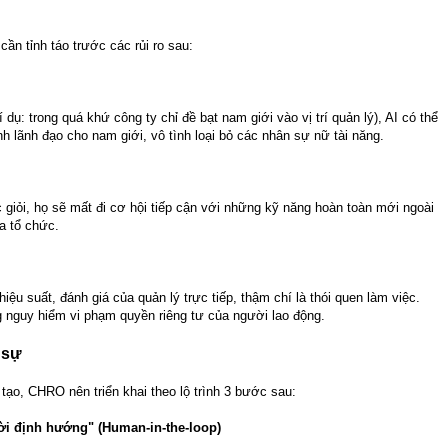
n tỉnh táo trước các rủi ro sau:
 dụ: trong quá khứ công ty chỉ đề bạt nam giới vào vị trí quản lý), AI có thể
rình lãnh đạo cho nam giới, vô tình loại bỏ các nhân sự nữ tài năng.
 giỏi, họ sẽ mất đi cơ hội tiếp cận với những kỹ năng hoàn toàn mới ngoài
a tổ chức.
iệu suất, đánh giá của quản lý trực tiếp, thậm chí là thói quen làm việc.
g nguy hiểm vi phạm quyền riêng tư của người lao động.
 sự
ạo, CHRO nên triển khai theo lộ trình 3 bước sau:
ời định hướng" (Human-in-the-loop)