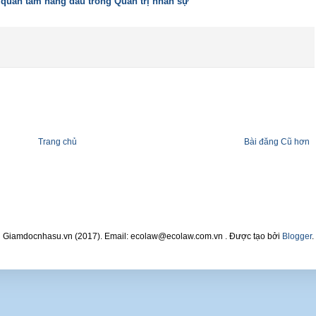
i quan tâm hàng đầu trong Quản trị nhân sự
Trang chủ
Bài đăng Cũ hơn
Giamdocnhasu.vn (2017). Email: ecolaw@ecolaw.com.vn . Được tạo bởi
Blogger
.