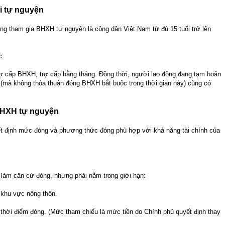
i tự nguyện
g tham gia BHXH tự nguyện là công dân Việt Nam từ đủ 15 tuổi trở lên
c.
ợ cấp BHXH, trợ cấp hằng tháng. Đồng thời, người lao động đang tạm hoãn
 (mà không thỏa thuận đóng BHXH bắt buộc trong thời gian này) cũng có
BHXH tự nguyện
ết định mức đóng và phương thức đóng phù hợp với khả năng tài chính của
làm căn cứ đóng, nhưng phải nằm trong giới hạn:
khu vực nông thôn.
 thời điểm đóng. (Mức tham chiếu là mức tiền do Chính phủ quyết định thay