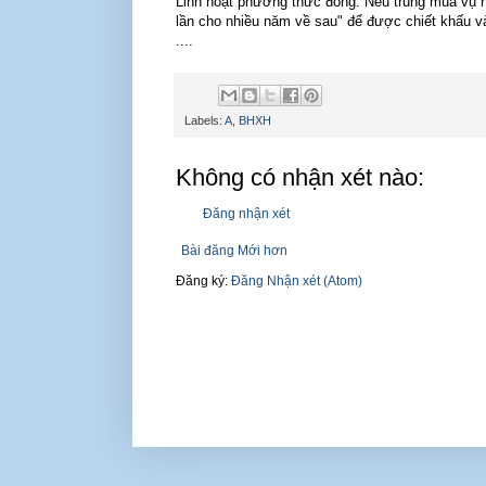
Linh hoạt phương thức đóng: Nếu trúng mùa vụ 
lần cho nhiều năm về sau" để được chiết khấu và
....
Labels:
A
,
BHXH
Không có nhận xét nào:
Đăng nhận xét
Bài đăng Mới hơn
Đăng ký:
Đăng Nhận xét (Atom)