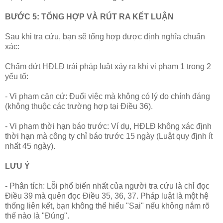
BƯỚC 5: TỔNG HỢP VÀ RÚT RA KẾT LUẬN
Sau khi tra cứu, bạn sẽ tổng hợp được định nghĩa chuẩn
xác:
Chấm dứt HĐLĐ trái pháp luật xảy ra khi vi phạm 1 trong 2
yếu tố:
- Vi phạm căn cứ: Đuổi việc mà không có lý do chính đáng
(không thuộc các trường hợp tại Điều 36).
- Vi phạm thời hạn báo trước: Ví dụ, HĐLĐ không xác định
thời hạn mà công ty chỉ báo trước 15 ngày (Luật quy định ít
nhất 45 ngày).
LƯU Ý
- Phân tích: Lỗi phổ biến nhất của người tra cứu là chỉ đọc
Điều 39 mà quên đọc Điều 35, 36, 37. Pháp luật là một hệ
thống liên kết, bạn không thể hiểu "Sai" nếu không nắm rõ
thế nào là "Đúng".