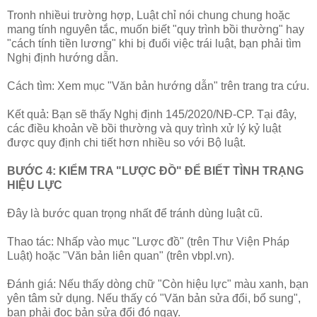
Tronh nhiềui trường hợp, Luật chỉ nói chung chung hoặc
mang tính nguyên tắc, muốn biết "quy trình bồi thường" hay
"cách tính tiền lương" khi bị đuổi việc trái luật, bạn phải tìm
Nghị định hướng dẫn.
Cách tìm: Xem mục "Văn bản hướng dẫn" trên trang tra cứu.
Kết quả: Bạn sẽ thấy Nghị định 145/2020/NĐ-CP. Tại đây,
các điều khoản về bồi thường và quy trình xử lý kỷ luật
được quy định chi tiết hơn nhiều so với Bộ luật.
BƯỚC 4: KIỂM TRA "LƯỢC ĐỒ" ĐỂ BIẾT TÌNH TRẠNG
HIỆU LỰC
Đây là bước quan trọng nhất để tránh dùng luật cũ.
Thao tác: Nhấp vào mục "Lược đồ" (trên Thư Viện Pháp
Luật) hoặc "Văn bản liên quan" (trên vbpl.vn).
Đánh giá: Nếu thấy dòng chữ "Còn hiệu lực" màu xanh, bạn
yên tâm sử dụng. Nếu thấy có "Văn bản sửa đổi, bổ sung",
bạn phải đọc bản sửa đổi đó ngay.