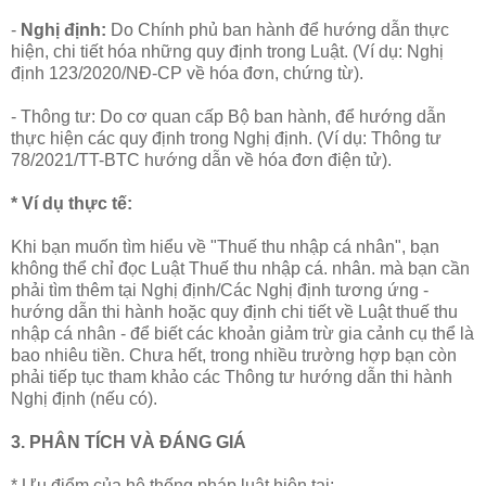
-
Nghị định:
Do Chính phủ ban hành để hướng dẫn thực
hiện, chi tiết hóa những quy định trong Luật. (Ví dụ: Nghị
định 123/2020/NĐ-CP về hóa đơn, chứng từ).
- Thông tư: Do cơ quan cấp Bộ ban hành, để hướng dẫn
thực hiện các quy định trong Nghị định. (Ví dụ: Thông tư
78/2021/TT-BTC hướng dẫn về hóa đơn điện tử).
* Ví dụ thực tế:
Khi bạn muốn tìm hiểu về "Thuế thu nhập cá nhân", bạn
không thể chỉ đọc Luật Thuế thu nhập cá. nhân. mà bạn cần
phải tìm thêm tại Nghị định/Các Nghị định tương ứng -
hướng dẫn thi hành hoặc quy định chi tiết về Luật thuế thu
nhập cá nhân - để biết các khoản giảm trừ gia cảnh cụ thể là
bao nhiêu tiền. Chưa hết, trong nhiều trường hợp bạn còn
phải tiếp tục tham khảo các Thông tư hướng dẫn thi hành
Nghị định (nếu có).
3. PHÂN TÍCH VÀ ĐÁNG GIÁ
* Ưu điểm của hệ thống pháp luật hiện tại: