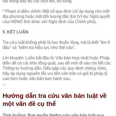
nội dung đầy đủ các sửa đổi, bổ sung.
* Phạm vi điều chỉnh: Một số quy định chỉ áp dụng cho một
địa phương hoặc một đối tượng đặc thù (Ví dụ: Nghị quyết
của HĐND tỉnh khác với Nghị định của Chính phủ).
5. KẾT LUẬN
Tra cứu luật không phải là học thuộc lòng, mà là biết "tìm ở
đâu" và "kiểm tra hiệu lực như thế nào".
Lời khuyên: Luôn bắt đầu từ Văn bản hợp nhất hoặc Pháp
điển để có cái nhìn tổng quát, sau đó mới đi vào chi tiết các
Thông tư hướng dẫn. Nếu gặp các quy định chồng chéo,
hãy áp dụng nguyên tắc ưu tiên văn bản có giá trị pháp lý
cao hơn hoặc văn bản ban hành sau.
...
Hướng dẫn tra cứu văn bản luật về
một vấn đề cụ thể
Tình huống: Bạn muốn tìm/tra cứu văn bản luật quy