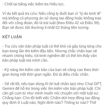
- Chốt lại bằng việc kiểm tra Hiệu lực.
Ví dụ kết quả tra cứu: Nếu công ty đuổi bạn vì "lý do kinh tế"
mà không có phương án sử dụng lao động hoặc không trao
đổi với công đoàn, đó là trái luật (theo Điều 42 và Điều 39).
Bạn sẽ được bồi thường ít nhất 02 tháng tiền lương.
KẾT LUẬN
- Tra cứu văn bản pháp luật có thể khó và gây lúng túng cho
bạn trong lần tìm kiếm đầu tiên. Nhưng chắc chắn bạn sẽ
nhanh chóng hiểu, rút kinh nghiệm để có thể tìm thấy văn
bản pháp luật mà mình cần.
- Kỹ năng tìm kiếm văn bản của bạn sẽ nâng cao theo thời
gian trong một thời gian ngắn. Đó là điều chắc chắn.
- Sẽ rất tốt, nếu bạn dùng AI (trí tuệ nhân tạo) như Chat GPT,
Gemini để hỗ trợ trong việc tìm kiếm văn bản pháp luật. Chỉ
cần gõ cụm từ như mình muốn nói chuyện với một luật sư.
Chẳng hạn: Cho tôi biết việc Chấm dứt hợp đồng lao động
quy định ở Luật nào, Nghị định nào? Thông tư nào? Thế