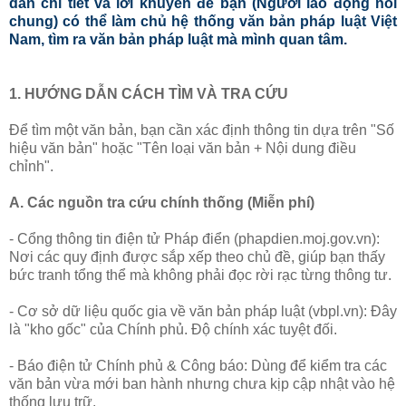
dẫn chi tiết và lời khuyên để bạn (Người lao động nói
chung) có thể làm chủ hệ thống văn bản pháp luật Việt
Nam, tìm ra văn bản pháp luật mà mình quan tâm.
1. HƯỚNG DẪN CÁCH TÌM VÀ TRA CỨU
Để tìm một văn bản, bạn cần xác định thông tin dựa trên "Số
hiệu văn bản" hoặc "Tên loại văn bản + Nội dung điều
chỉnh".
A. Các nguồn tra cứu chính thống (Miễn phí)
- Cổng thông tin điện tử Pháp điển (phapdien.moj.gov.vn):
Nơi các quy định được sắp xếp theo chủ đề, giúp bạn thấy
bức tranh tổng thể mà không phải đọc rời rạc từng thông tư.
- Cơ sở dữ liệu quốc gia về văn bản pháp luật (vbpl.vn): Đây
là "kho gốc" của Chính phủ. Độ chính xác tuyệt đối.
- Báo điện tử Chính phủ & Công báo: Dùng để kiểm tra các
văn bản vừa mới ban hành nhưng chưa kịp cập nhật vào hệ
thống lưu trữ.