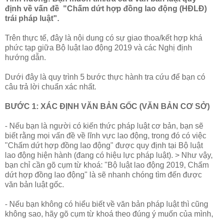
định về vấn đề "Chấm dứt hợp đồng lao động (HĐLĐ)
trái pháp luật".
Trên thực tế, đây là nội dung có sự giao thoa/kết hợp khá
phức tạp giữa Bộ luật lao động 2019 và các Nghị định
hướng dẫn.
Dưới đây là quy trình 5 bước thực hành tra cứu để bạn có
câu trả lời chuẩn xác nhất.
BƯỚC 1: XÁC ĐỊNH VĂN BẢN GỐC (VĂN BẢN CƠ SỞ)
- Nếu bạn là người có kiến thức pháp luật cơ bản, bạn sẽ
biết rằng mọi vấn đề về lĩnh vực lao động, trong đó có việc
"Chấm dứt hợp đồng lao động" được quy định tại Bộ luật
lao động hiện hành (đang có hiệu lực pháp luật). > Như vậy,
bạn chỉ cần gõ cụm từ khoá: "Bộ luật lao động 2019, Chấm
dứt hợp đồng lao động" là sẽ nhanh chóng tìm đến được
văn bản luật gốc.
- Nếu bạn không có hiểu biết về văn bản pháp luật thì cũng
không sao, hãy gõ cụm từ khoá theo đúng ý muốn của mình,