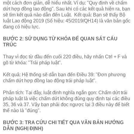
một cách đơn giản, dễ hiểu nhất. Ví dụ: "Quy định về chấm
dứt hợp đồng lao động". Sau khi có các kết quả hiện ra, bạn
sẽ tìm kết quả nào dẫn đến Luật. Kết quả: Bạn sẽ thấy Bộ
luật Lao động 2019 (Số hiệu: 45/2019/QH14) là văn bản gốc
đang có hiệu lực.
BƯỚC 2: SỬ DỤNG TỪ KHÓA ĐỂ QUAN SÁT CẤU
TRÚC
Thay vì đọc từ đầu đến cuối 220 điều, hãy nhấn Ctrl + F và
gõ từ khóa: "Trái pháp luật".
Kết quả: Hệ thống sẽ dẫn bạn đến Điều 39: "Đơn phương
chấm dứt hợp đồng lao động trái pháp luật".
Phân tích: Tại đây, luật định nghĩa ngắn gọn: Chấm dứt trái
pháp luật là việc chấm dứt không đúng quy định tại các điều
35, 36 và 37. Vậy bạn phải đọc ngược lại 3 điều này để biết
thế nào là "đúng".
BƯỚC 3: TRA CỨU CHI TIẾT QUA VĂN BẢN HƯỚNG
DẪN (NGHỊ ĐỊNH)