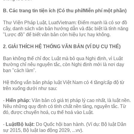
B. Các trang tin tiện ích (Có thu phí/Miễn phí một phần)
Thư Viện Pháp Luật, LuatVietnam: Điểm mạnh là có sơ đồ
cây, danh sách văn bản hướng dẫn và đặc biệt là tính năng
"Lược đồ" để biết văn bản còn hiệu lực hay không.
2. GIẢI THÍCH HỆ THỐNG VĂN BẢN (VÍ DỤ CỤ THỂ)
Bạn không thể chỉ đọc Luật mà bỏ qua Nghị định, vì Luật
thường chỉ nêu nguyên tắc, còn Nghị định mới là nơi dạy
bạn "cách làm".
Hệ thống vắn bản pháp luật Việt Nam có 4 tầng/cấp độ từ
trên xuống dưới như sau:
-
Hiến pháp:
Văn bản có giá trị pháp lý cao nhất, là luật nền.
Nêu những quy định có tính chất nền tảng, nguyên tắc. Từ
đó, được chuyển hoá, cụ thể hoá vào Luật.
-
Luật/Bộ luật:
Do Quốc hội ban hành. (Ví dụ: Bộ luật Dân
sự 2015, Bộ luật lao động 2029, ...vv).