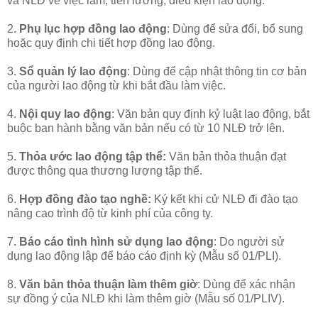
và NLĐ về việc làm, tiền lương, điều kiện lao động.
2.
Phụ lục hợp đồng lao động
: Dùng để sửa đổi, bổ sung
hoặc quy định chi tiết hợp đồng lao động.
3.
Sổ quản lý lao động
: Dùng để cập nhật thông tin cơ bản
của người lao động từ khi bắt đầu làm việc.
4.
Nội quy lao động
: Văn bản quy định kỷ luật lao động, bắt
buộc ban hành bằng văn bản nếu có từ 10 NLĐ trở lên.
5.
Thỏa ước lao động tập thể:
Văn bản thỏa thuận đạt
được thông qua thương lượng tập thể.
6.
Hợp đồng đào tạo nghề:
Ký kết khi cử NLĐ đi đào tạo
nâng cao trình độ từ kinh phí của công ty.
7.
Báo cáo tình hình sử dụng lao động
: Do người sử
dụng lao động lập để báo cáo định kỳ (Mẫu số 01/PLI).
8.
Văn bản thỏa thuận làm thêm giờ
: Dùng để xác nhận
sự đồng ý của NLĐ khi làm thêm giờ (Mẫu số 01/PLIV).