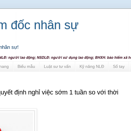
ám đốc nhân sự
nhân sự!
nang
Biểu mẫu
Luật sư tư vấn
Kỹ năng NLĐ
Sổ tay
uyết định nghỉ việc sớm 1 tuần so với thời