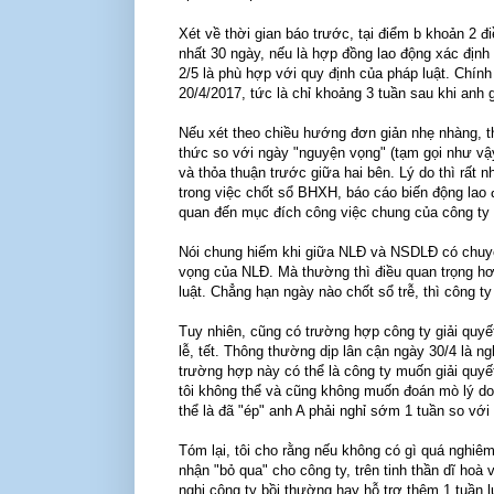
Xét về thời gian báo trước, tại điểm b khoản 2 đ
nhất 30 ngày, nếu là hợp đồng lao động xác định
2/5 là phù hợp với quy định của pháp luật. Chính 
20/4/2017, tức là chỉ khoảng 3 tuần sau khi anh 
Nếu xét theo chiều hướng đơn giản nhẹ nhàng, t
thức so với ngày "nguyện vọng" (tạm gọi như vậy
và thỏa thuận trước giữa hai bên. Lý do thì rất n
trong việc chốt sổ BHXH, báo cáo biến động lao 
quan đến mục đích công việc chung của công ty .
Nói chung hiếm khi giữa NLĐ và NSDLĐ có chuyện
vọng của NLĐ. Mà thường thì điều quan trọng hơn
luật. Chẳng hạn ngày nào chốt sổ trễ, thì công t
Tuy nhiên, cũng có trường hợp công ty giải quyết
lễ, tết. Thông thường dịp lân cận ngày 30/4 là ng
trường hợp này có thể là công ty muốn giải qu
tôi không thể và cũng không muốn đoán mò lý do. 
thể là đã "ép" anh A phải nghỉ sớm 1 tuần so với
Tóm lại, tôi cho rằng nếu không có gì quá nghiê
nhận "bỏ qua" cho công ty, trên tinh thần dĩ ho
nghị công ty bồi thường hay hỗ trợ thêm 1 tuần 