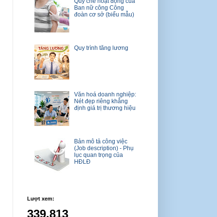
Quy chế hoạt động của
Ban nữ công Công
đoàn cơ sở (biểu mẫu)
Quy trình tăng lương
Văn hoá doanh nghiệp:
Nét đẹp riêng khẳng
định giá trị thương hiệu
Bản mô tả công việc
(Job description) - Phụ
lục quan trọng của
HĐLĐ
Lượt xem:
339,813