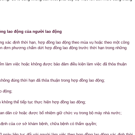
ng lao động của người lao động
ộng xác định thời hạn, hợp đồng lao động theo mùa vụ hoặc theo một công
yền đơn phương chấm dứt hợp đồng lao động trước thời hạn trong những
điểm làm việc hoặc không được bảo đảm điều kiện làm việc đã thỏa thuận
không đúng thời hạn đã thỏa thuận trong hợp đồng lao động;
o động;
 không thể tiếp tục thực hiện hợp đồng lao động;
uan dân cử hoặc được bổ nhiệm giữ chức vụ trong bộ máy nhà nước;
hỉ định của cơ sở khám bệnh, chữa bệnh có thẩm quyền;
90 ngày liên tục đối với người làm việc theo hợp đồng lao động xác định thời