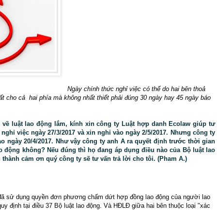
Ngày chính thức nghỉ việc có thể do hai bên thoả
nhất cho cả hai phía mà không nhất thiết phải đúng 30 ngày hay 45 ngày báo
về luật lao động lắm, kính xin công ty Luật hợp danh Ecolaw giúp tư
 nghỉ việc ngày 27/3/2017 và xin nghỉ vào ngày 2/5/2017. Nhưng công ty
ào ngày 20/4/2017. Như vậy công ty anh A ra quyết định trước thời gian
lao động không? Nếu đúng thì họ đang áp dụng điều nào của Bộ luật lao
 thành cảm ơn quý công ty sẽ tư vấn trả lời cho tôi. (Pham A.)
A đã sử dụng quyền đơn phương chấm dứt hợp đồng lao động của người lao
quy định tại điều 37 Bộ luật lao động. Và HĐLĐ giữa hai bên thuộc loại "xác