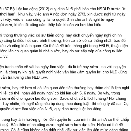
iều 37 Bộ luật lao động (2012) quy định NLĐ phải báo cho NSDLĐ trước "ít
 thời hạn". Như vậy, việc anh A nộp đơn ngày 27/3, xin được nghỉ từ ngày
vì vậy, việc vì sao công ty lại ra quyết định cho anh A nghỉ từ ngày
gửi đơn, khiến tôi cũng cảm thấy băn khoăn và hơi khó hiểu.
hì thông thường việc có sự biến động, hay dịch chuyển ngày nghỉ chính
) cũng là điều hết sức bình thường, trên cơ sở có sự thống nhất, trao đổi
hiều và cũng khách quan. Có thể là để tròn tháng ghi trong HĐLĐ, thuận tiện
động lên cơ quan quản lý nhà nước, hay do sự sắp xếp của công ty liên
..vv.
 tranh chấp về vài ba ngày làm việc - dù là trễ hay sớm - so với nguyện
, là công ty khi giải quyết nghỉ việc vẫn bảo đảm quyền lợi cho NLĐ đúng
y vẫn trả lương cho NLĐ...vv.
 sớm, hay trễ hơn vì có liên quan đến tiền thưởng hay thậm chí là lịch nghỉ
hỉ lễ, có thể hoán đổi ngày nghỉ có khi lên đến 5, 6 ngày. Do vậy, trong
yết sớm để cho người lao động sớm được chốt sổ BHXH chăng? Nói chung
Tuy nhiên, tôi nghĩ rằng nếu áp dụng theo đúng luật, thì công ty đã sai. Cụ
 quyền được làm việc của NLĐ, quy định trong luật lao động.
m trọng hay ảnh hưởng gì lớn đến quyền lợi của mình, thì anh A có thể chấp
à vi quý. Bản thân mình cũng được nghỉ sớm hơn dự kiến. Hoặc có thể đề
lương. Có lẽ cũng không cần thiết phải đẩy sự việc lên đến mức căng thẳng