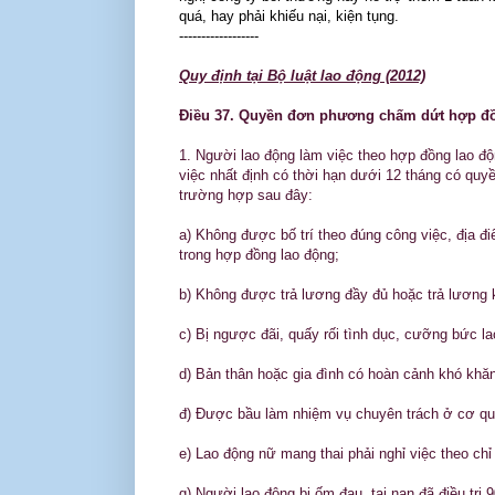
quá, hay phải khiếu nại, kiện tụng.
------------------
Quy định tại Bộ luật lao động (2012)
Điều 37. Quyền đơn phương chấm dứt hợp đồ
1. Người lao động làm việc theo hợp đồng lao đ
việc nhất định có thời hạn dưới 12 tháng có qu
trường hợp sau đây:
a) Không được bố trí theo đúng công việc, địa 
trong hợp đồng lao động;
b) Không được trả lương đầy đủ hoặc trả lương 
c) Bị ngược đãi, quấy rối tình dục, cưỡng bức la
d) Bản thân hoặc gia đình có hoàn cảnh khó khăn
đ) Được bầu làm nhiệm vụ chuyên trách ở cơ q
e) Lao động nữ mang thai phải nghỉ việc theo c
g) Người lao động bị ốm đau, tai nạn đã điều trị 