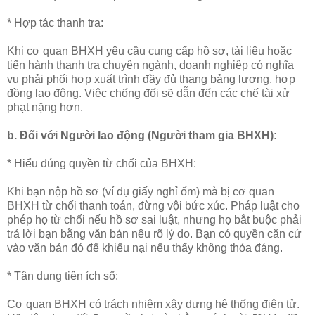
* Hợp tác thanh tra:
Khi cơ quan BHXH yêu cầu cung cấp hồ sơ, tài liệu hoặc
tiến hành thanh tra chuyên ngành, doanh nghiệp có nghĩa
vụ phải phối hợp xuất trình đầy đủ thang bảng lương, hợp
đồng lao động. Việc chống đối sẽ dẫn đến các chế tài xử
phạt nặng hơn.
b. Đối với Người lao động (Người tham gia BHXH):
* Hiểu đúng quyền từ chối của BHXH:
Khi bạn nộp hồ sơ (ví dụ giấy nghỉ ốm) mà bị cơ quan
BHXH từ chối thanh toán, đừng vội bức xúc. Pháp luật cho
phép họ từ chối nếu hồ sơ sai luật, nhưng họ bắt buộc phải
trả lời bạn bằng văn bản nêu rõ lý do. Bạn có quyền căn cứ
vào văn bản đó để khiếu nại nếu thấy không thỏa đáng.
* Tận dụng tiện ích số:
Cơ quan BHXH có trách nhiệm xây dựng hệ thống điện tử.