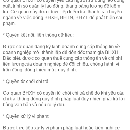
Cơ quan BHXH có quyền yêu cầu người sử dụng lao động
xuất trình sổ quản lý lao động, thang bảng lương để kiểm
tra. Cơ quan này được trực tiếp kiểm tra, thanh tra chuyên
ngành về việc đóng BHXH, BHTN, BHYT để phát hiện sai
phạm.
* Quyền kết nối, liên thông dữ liệu:
Được cơ quan đăng ký kinh doanh cung cấp thông tin về
doanh nghiệp mới thành lập để đôn đốc tham gia BHXH.
Đặc biệt, được cơ quan thuế cung cấp thông tin về chi phí
tiền lươngcủa doanh nghiệp để đối chiếu, chống hành vi
trốn đóng, đóng thiếu mức quy định.
* Quyền từ chối chi trả:
Cơ quan BHXH có quyền từ chối chi trả chế độ khi yêu cầu
chi trả không đúng quy định pháp luật (tuy nhiên phải trả lời
bằng văn bản và nêu rõ lý do).
* Quyền xử lý vi phạm:
Được trực tiếp xử lý vi phạm pháp luật hoặc kiến nghị cơ