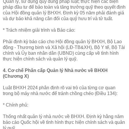
Quản lý, sử dụng quỹ đúng pháp luật; thực hiện các biện
pháp đầu tư để bảo toàn và tăng trưởng quỹ theo quyết định
của Hội đồng quản lý BHXH. Định kỳ 05 năm phải đánh giá
và dự báo khả năng cân đối của quỹ hưu trí và tử tuất.
* Trách nhiệm giải trình và Báo cáo:
Phải định kỳ báo cáo cho Hội đồng quản lý BHXH, Bộ Lao
động - Thương binh và Xã hội (LĐ-TB&XH), Bộ Y tế, Bộ Tài
chính và Ủy ban nhân dân (UBND) cùng cấp về tình hình
thực hiện chính sách và quản lý quỹ.
4. Cơ chế Phân cấp Quản lý Nhà nước về BHXH
(Chương X)
Luật BHXH 2024 phân định rõ vai trò của từng cơ quan
trong bộ máy nhà nước để tránh chồng chéo (Điều 134):
* Chính phủ:
Thống nhất quản lý nhà nước về BHXH. Định kỳ hằng năm
báo cáo Quốc hội về tình hình thực hiện chính sách và quản
lý quỹ.