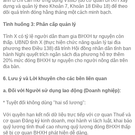
anh B chỉ cần mở ứng dụng VssID (do cơ quan BHXH xây
dựng và quản lý theo Khoản 7, Khoản 18 Điều 18) để theo
dõi quá trình đóng hằng tháng một cách minh bạch.
Tình huống 3: Phân cấp quản lý
Tỉnh X có tỷ lệ người dân tham gia BHXH tự nguyện còn
thấp. UBND tỉnh X (thực hiện chức năng quản lý tại địa
phương theo Điều 138) đã trình Hội đồng nhân dân tỉnh ban
hành Nghị quyết trích ngân sách địa phương hỗ trợ thêm
20% mức đóng BHXH tự nguyện cho người nông dân trên
địa bàn.
6. Lưu ý và Lời khuyên cho các bên liên quan
a. Đối với Người sử dụng lao động (Doanh nghiệp):
* Tuyệt đối không dùng "hai sổ lương":
Với quyền hạn kết nối dữ liệu trực tiếp với cơ quan Thuế và
cơ quan Đăng ký kinh doanh, mọi hành vi lách luật, khai báo
quỹ lương tính thuế cao nhưng quỹ lương đóng BHXH thấp
sẽ bị cơ quan BHXH phát hiện dễ dàng.