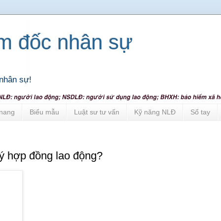
ám đốc nhân sự
nhân sự!
nang
Biểu mẫu
Luật sư tư vấn
Kỹ năng NLĐ
Sổ tay
ký hợp đồng lao động?