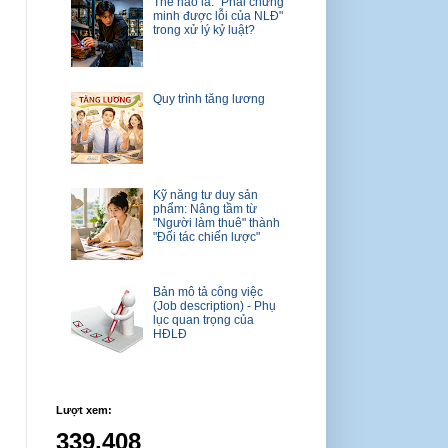
Thế nào là: "Phải chứng
minh được lỗi của NLĐ"
trong xử lý kỷ luật?
Quy trình tăng lương
Kỹ năng tư duy sản
phẩm: Nâng tầm từ
"Người làm thuê" thành
"Đối tác chiến lược"
Bản mô tả công việc
(Job description) - Phụ
lục quan trọng của
HĐLĐ
Lượt xem:
339,408