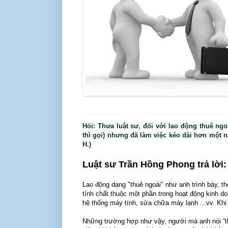
Hỏi: Thưa luật sư, đối với lao động thuê ng
thì gọi) nhưng đã làm việc kéo dài hơn một 
H.)
Luật sư Trần Hồng Phong trả lời:
Lao động dạng "thuê ngoài" như anh trình bày, t
tính chất thuộc một phần trong hoạt động kinh 
hệ thống máy tính, sửa chữa máy lạnh ...vv. Khi
Những trường hợp như vậy, người mà anh nói “th