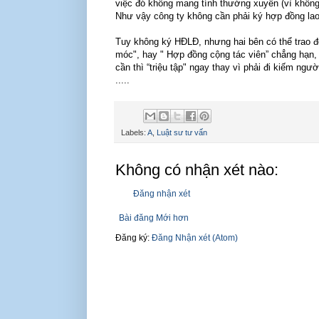
việc đó không mang tính thường xuyên (vì không t
Như vậy công ty không cần phải ký hợp đồng lao
Tuy không ký HĐLĐ, nhưng hai bên có thể trao 
móc", hay " Hợp đồng cộng tác viên” chẳng hạn, 
cần thì “triệu tập" ngay thay vì phải đi kiếm ng
.....
Labels:
A
,
Luật sư tư vấn
Không có nhận xét nào:
Đăng nhận xét
Bài đăng Mới hơn
Đăng ký:
Đăng Nhận xét (Atom)