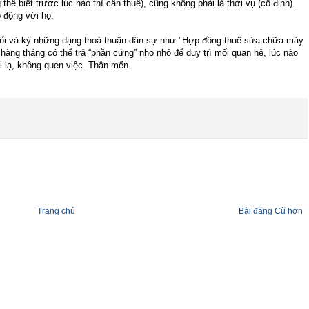
hể biết trước lúc nào thì cần thuê), cũng không phải là thời vụ (cố định).
 động với họ.
đổi và ký những dạng thoả thuận dân sự như "Hợp đồng thuê sửa chữa máy
hàng tháng có thể trả “phần cứng” nho nhỏ để duy trì mối quan hệ, lúc nào
ười lạ, không quen việc. Thân mến.
Trang chủ
Bài đăng Cũ hơn