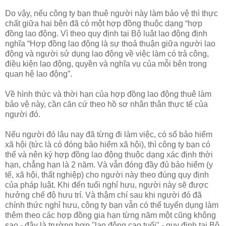
Do vậy, nếu công ty bạn thuê người này làm bảo vệ thì thực
chất giữa hai bên đã có một hợp đồng thuộc dạng “hợp
đồng lao động. Vì theo quy định tại Bộ luật lao động định
nghĩa “Hợp đồng lao động là sự thoả thuận giữa người lao
động và người sử dụng lao động về việc làm có trả công,
điều kiện lao động, quyền và nghĩa vụ của mỗi bên trong
quan hệ lao động”.
Về hình thức và thời hạn của hợp đồng lao động thuê làm
bảo vệ này, cần căn cứ theo hồ sơ nhân thân thực tế của
người đó.
Nếu người đó lâu nay đã từng đi làm việc, có sổ bảo hiểm
xã hội (tức là có đóng bảo hiểm xã hội), thì công ty bạn có
thể và nên ký hợp đồng lao động thuộc dạng xác định thời
hạn, chẳng hạn là 2 năm. Và vẫn đóng đầy đủ bảo hiểm (y
tế, xã hội, thất nghiệp) cho người này theo đúng quy định
của pháp luật. Khi đến tuổi nghỉ hưu, người này sẽ được
hưởng chế độ hưu trí. Và thậm chí sau khi người đó đã
chính thức nghỉ hưu, công ty bạn vẫn có thể tuyển dụng làm
thêm theo các hợp đồng gia hạn từng năm một cũng không
sao - đây là trường hợp "lao động cao tuổi" - quy định tại Bộ