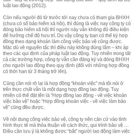
luật lao động (2012).
Còn nếu người đó từ trước tới nay chưa có tham gia BHXH
(chưa có sổ bảo hiểm xã hội), thì đúng là việc nay công ty có
đóng bảo hiểm xã hội thì người này vẫn không đủ điều kiện
để hưởng chế độ hưu trí. Do vậy công ty bạn có thể ký hợp
đồng theo dạng khoán làm công việc bảo vệ cũng được.
Mặc dù về nguyên tắc thì điều này không đúng lắm – khi áp
theo các qui định của pháp luật lao động. Tuy nhiên trong tất
cả các trường hợp, công ty vẫn cần đăng ký và đóng BHXH
cho người lao động theo quy định (đối với những hợp đồng
có thời hạn từ 3 tháng trở lên).
Cũng cần nói rõ lại là hợp đồng “khoán việc” mà tôi nói ở
trên thực chất vẫn là một dạng hợp đồng lao động. Tuy
nhiên có thể đặt tên là “Hợp đồng lao động - về việc khoán
việc bảo vệ” hoặc “Hợp đồng khoán việc - về việc làm bảo
vệ” cũng đều được.
Về nội dung công việc bảo vệ, công ty nên căn cứ vào tình
hình thực tế mà thỏa thuận về cách thức, qui trình bảo vệ …
Điều cần lưu ý là không được “bắt” người lao động làm việc