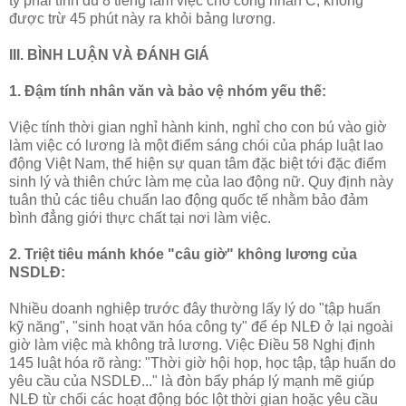
ty phải tính đủ 8 tiếng làm việc cho công nhân C, không
được trừ 45 phút này ra khỏi bảng lương.
III. BÌNH LUẬN VÀ ĐÁNH GIÁ
1. Đậm tính nhân văn và bảo vệ nhóm yếu thế:
Việc tính thời gian nghỉ hành kinh, nghỉ cho con bú vào giờ
làm việc có lương là một điểm sáng chói của pháp luật lao
động Việt Nam, thể hiện sự quan tâm đặc biệt tới đặc điểm
sinh lý và thiên chức làm mẹ của lao động nữ. Quy định này
tuân thủ các tiêu chuẩn lao động quốc tế nhằm bảo đảm
bình đẳng giới thực chất tại nơi làm việc.
2. Triệt tiêu mánh khóe "câu giờ" không lương của
NSDLĐ:
Nhiều doanh nghiệp trước đây thường lấy lý do "tập huấn
kỹ năng", "sinh hoạt văn hóa công ty" để ép NLĐ ở lại ngoài
giờ làm việc mà không trả lương. Việc Điều 58 Nghị định
145 luật hóa rõ ràng: "Thời giờ hội họp, học tập, tập huấn do
yêu cầu của NSDLĐ..." là đòn bẩy pháp lý mạnh mẽ giúp
NLĐ từ chối các hoạt động bóc lột thời gian hoặc yêu cầu