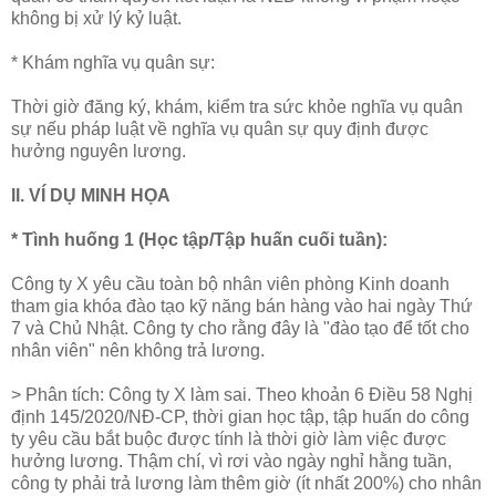
không bị xử lý kỷ luật.
* Khám nghĩa vụ quân sự:
Thời giờ đăng ký, khám, kiểm tra sức khỏe nghĩa vụ quân
sự nếu pháp luật về nghĩa vụ quân sự quy định được
hưởng nguyên lương.
II. VÍ DỤ MINH HỌA
* Tình huống 1 (Học tập/Tập huấn cuối tuần):
Công ty X yêu cầu toàn bộ nhân viên phòng Kinh doanh
tham gia khóa đào tạo kỹ năng bán hàng vào hai ngày Thứ
7 và Chủ Nhật. Công ty cho rằng đây là "đào tạo để tốt cho
nhân viên" nên không trả lương.
> Phân tích: Công ty X làm sai. Theo khoản 6 Điều 58 Nghị
định 145/2020/NĐ-CP, thời gian học tập, tập huấn do công
ty yêu cầu bắt buộc được tính là thời giờ làm việc được
hưởng lương. Thậm chí, vì rơi vào ngày nghỉ hằng tuần,
công ty phải trả lương làm thêm giờ (ít nhất 200%) cho nhân