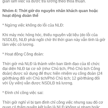
gian làm việc và được trả lương theo thỏa thuận.
Nhóm 4: Thời giờ do nguyên nhân khách quan hoặc
hoạt động đoàn thể
* Ngừng việc không do lỗi của NLĐ:
Khi máy móc hỏng hóc, thiếu nguyên vật liệu (do lỗi của
NSDLĐ), NLĐ phải ngồi chờ thì thời gian này vẫn tính là giờ
làm việc có lương.
* Hoạt động Công đoàn:
Thời giờ mà NLĐ là thành viên ban lãnh đạo của tổ chức
đại diện NLĐ tại cơ sở (như Chủ tịch, Phó Chủ tịch Công
đoàn) được sử dụng để thực hiện nhiệm vụ công đoàn (24
giờ/tháng đối với Chủ tịch/Phó Chủ tịch; 12 giờ/tháng đối
với Ủy viên) vẫn được NSDLĐ trả lương.
* Đình chỉ công việc sai:
Thời giờ nghỉ vì bị tạm đình chỉ công việc nhưng sau đó cơ
quan có thẩm quyền kết luận là NLĐ không vi phạm hoặc