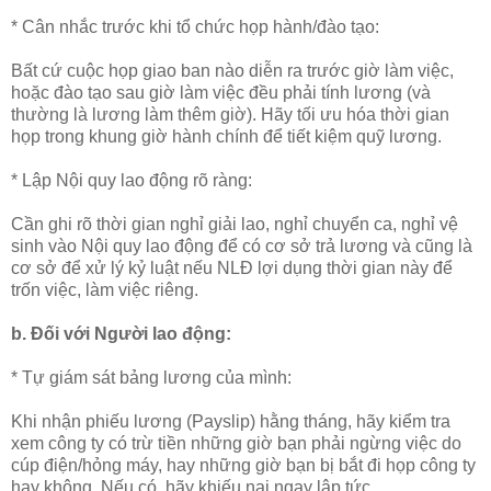
* Cân nhắc trước khi tổ chức họp hành/đào tạo:
Bất cứ cuộc họp giao ban nào diễn ra trước giờ làm việc,
hoặc đào tạo sau giờ làm việc đều phải tính lương (và
thường là lương làm thêm giờ). Hãy tối ưu hóa thời gian
họp trong khung giờ hành chính để tiết kiệm quỹ lương.
* Lập Nội quy lao động rõ ràng:
Cần ghi rõ thời gian nghỉ giải lao, nghỉ chuyển ca, nghỉ vệ
sinh vào Nội quy lao động để có cơ sở trả lương và cũng là
cơ sở để xử lý kỷ luật nếu NLĐ lợi dụng thời gian này để
trốn việc, làm việc riêng.
b. Đối với Người lao động:
* Tự giám sát bảng lương của mình:
Khi nhận phiếu lương (Payslip) hằng tháng, hãy kiểm tra
xem công ty có trừ tiền những giờ bạn phải ngừng việc do
cúp điện/hỏng máy, hay những giờ bạn bị bắt đi họp công ty
hay không. Nếu có, hãy khiếu nại ngay lập tức.