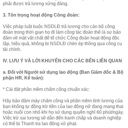
phải được trả lương xứng đáng.
3. Tôn trọng hoạt động Công đoàn:
Việc pháp luật buộc NSDLĐ trả lương cho cán bộ công
đoàn trong thời gian họ đi làm công tác đoàn thể là sự bảo
đảm về mặt vật chất để tổ chức Công đoàn hoạt động độc
lập, hiệu quả, không bị NSDLĐ chèn ép thông qua công cụ
tài chính.
IV. LƯU Ý VÀ LỜI KHUYÊN CHO CÁC BÊN LIÊN QUAN
a. Đối với Người sử dụng lao động (Ban Giám đốc & Bộ
phận HR, Kế toán):
* Cài đặt phần mềm chấm công chuẩn xác:
Hãy bảo đảm máy chấm công và phần mềm tính lương của
bạn không tự động trừ tiền của lao động nữ đang mang thai
hoặc nuôi con nhỏ khi họ sử dụng quyền nghỉ 60 phút/ngày.
Việc trừ sai lương sẽ dẫn đến tranh chấp và doanh nghiệp
có thể bị Thanh tra lao động xử phạt.