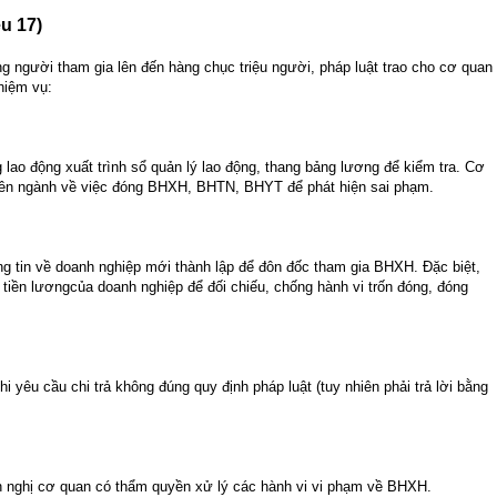
u 17)
ng người tham gia lên đến hàng chục triệu người, pháp luật trao cho cơ quan
hiệm vụ:
o động xuất trình sổ quản lý lao động, thang bảng lương để kiểm tra. Cơ
uyên ngành về việc đóng BHXH, BHTN, BHYT để phát hiện sai phạm.
 tin về doanh nghiệp mới thành lập để đôn đốc tham gia BHXH. Đặc biệt,
 tiền lươngcủa doanh nghiệp để đối chiếu, chống hành vi trốn đóng, đóng
 yêu cầu chi trả không đúng quy định pháp luật (tuy nhiên phải trả lời bằng
ến nghị cơ quan có thẩm quyền xử lý các hành vi vi phạm về BHXH.