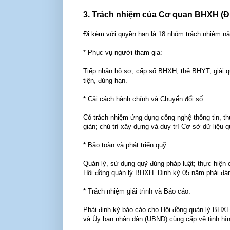
3. Trách nhiệm của Cơ quan BHXH (Đi
Đi kèm với quyền hạn là 18 nhóm trách nhiệm nặ
* Phục vụ người tham gia:
Tiếp nhận hồ sơ, cấp sổ BHXH, thẻ BHYT; giải q
tiện, đúng hạn.
* Cải cách hành chính và Chuyển đổi số:
Có trách nhiệm ứng dụng công nghệ thông tin, t
giản; chủ trì xây dựng và duy trì Cơ sở dữ liệu 
* Bảo toàn và phát triển quỹ:
Quản lý, sử dụng quỹ đúng pháp luật; thực hiện 
Hội đồng quản lý BHXH. Định kỳ 05 năm phải đánh
* Trách nhiệm giải trình và Báo cáo:
Phải định kỳ báo cáo cho Hội đồng quản lý BHXH
và Ủy ban nhân dân (UBND) cùng cấp về tình hìn