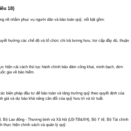
ều 18)
ng nề nhằm phục vụ người dân và bảo toàn quỹ, nổi bật gồm:
uyết hưởng các chế độ và tổ chức chi trả lương hưu, trợ cấp đầy đủ, thuận
hực hiện cải cách thủ tục hành chính bảo đảm công khai, minh bạch, đơn
quốc gia về bảo hiểm.
các biện pháp đầu tư để bảo toàn và tăng trưởng quỹ theo quyết định của
 giá và dự báo khả năng cân đối của quỹ hưu trí và tử tuất.
, Bộ Lao động - Thương binh và Xã hội (LĐ-TB&XH), Bộ Y tế, Bộ Tài chính
h thực hiện chính sách và quản lý quỹ.