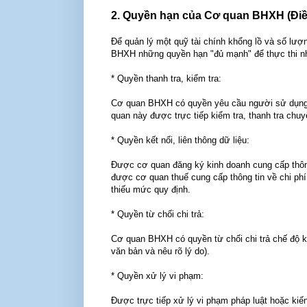
2. Quyền hạn của Cơ quan BHXH (Điề
Để quản lý một quỹ tài chính khổng lồ và số lượ
BHXH những quyền hạn "đủ mạnh" để thực thi n
* Quyền thanh tra, kiểm tra:
Cơ quan BHXH có quyền yêu cầu người sử dụng la
quan này được trực tiếp kiểm tra, thanh tra ch
* Quyền kết nối, liên thông dữ liệu:
Được cơ quan đăng ký kinh doanh cung cấp thông
được cơ quan thuế cung cấp thông tin về chi phí
thiếu mức quy định.
* Quyền từ chối chi trả:
Cơ quan BHXH có quyền từ chối chi trả chế độ khi
văn bản và nêu rõ lý do).
* Quyền xử lý vi phạm:
Được trực tiếp xử lý vi phạm pháp luật hoặc ki