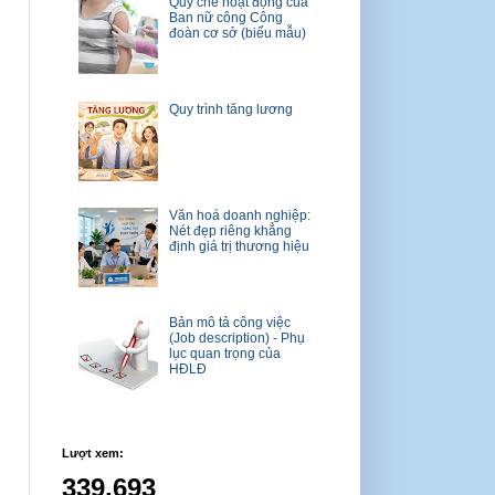
Quy chế hoạt động của
Ban nữ công Công
đoàn cơ sở (biểu mẫu)
Quy trình tăng lương
Văn hoá doanh nghiệp:
Nét đẹp riêng khẳng
định giá trị thương hiệu
Bản mô tả công việc
(Job description) - Phụ
lục quan trọng của
HĐLĐ
Lượt xem:
339,693