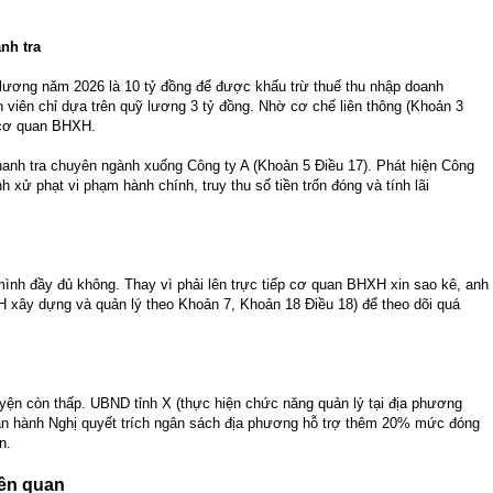
anh tra
ỹ lương năm 2026 là 10 tỷ đồng để được khấu trừ thuế thu nhập doanh
 viên chỉ dựa trên quỹ lương 3 tỷ đồng. Nhờ cơ chế liên thông (Khoản 3
o cơ quan BHXH.
anh tra chuyên ngành xuống Công ty A (Khoản 5 Điều 17). Phát hiện Công
xử phạt vi phạm hành chính, truy thu số tiền trốn đóng và tính lãi
ình đầy đủ không. Thay vì phải lên trực tiếp cơ quan BHXH xin sao kê, anh
xây dựng và quản lý theo Khoản 7, Khoản 18 Điều 18) để theo dõi quá
yện còn thấp. UBND tỉnh X (thực hiện chức năng quản lý tại địa phương
 ban hành Nghị quyết trích ngân sách địa phương hỗ trợ thêm 20% mức đóng
n.
iên quan