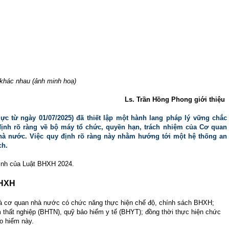
khác nhau (ảnh minh hoạ)
Ls. Trần Hồng Phong giới thiệu
ực từ ngày 01/07/2025) đã thiết lập một hành lang pháp lý vững chắc
ịnh rõ ràng về bộ máy tổ chức, quyền hạn, trách nhiệm của Cơ quan
à nước. Việc quy định rõ ràng này nhằm hướng tới một hệ thống an
ch.
định của Luật BHXH 2024.
BHXH
 cơ quan nhà nước có chức năng thực hiện chế độ, chính sách BHXH;
thất nghiệp (BHTN), quỹ bảo hiểm y tế (BHYT); đồng thời thực hiện chức
o hiểm này.