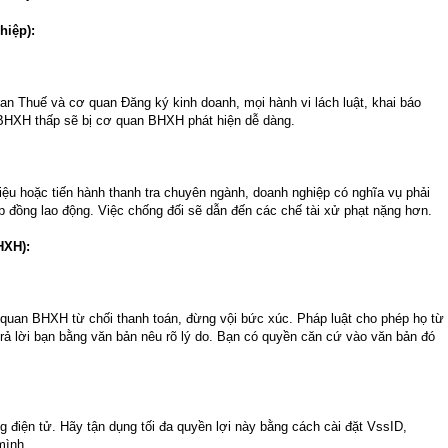
hiệp):
uan Thuế và cơ quan Đăng ký kinh doanh, mọi hành vi lách luật, khai báo
BHXH thấp sẽ bị cơ quan BHXH phát hiện dễ dàng.
ệu hoặc tiến hành thanh tra chuyên ngành, doanh nghiệp có nghĩa vụ phải
p đồng lao động. Việc chống đối sẽ dẫn đến các chế tài xử phạt nặng hơn.
HXH):
 quan BHXH từ chối thanh toán, đừng vội bức xúc. Pháp luật cho phép họ từ
 trả lời bạn bằng văn bản nêu rõ lý do. Bạn có quyền căn cứ vào văn bản đó
điện tử. Hãy tận dụng tối đa quyền lợi này bằng cách cài đặt VssID,
mình.