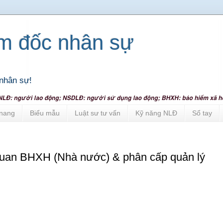
ám đốc nhân sự
nhân sự!
nang
Biểu mẫu
Luật sư tư vấn
Kỹ năng NLĐ
Sổ tay
quan BHXH (Nhà nước) & phân cấp quản lý