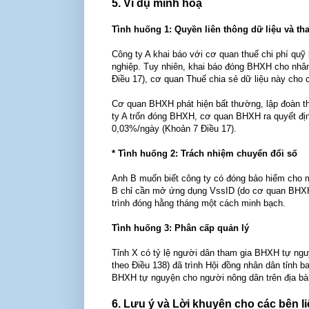
5. Ví dụ minh hoạ
Tình huống 1: Quyền liên thông dữ liệu và th
Công ty A khai báo với cơ quan thuế chi phí qu
nghiệp. Tuy nhiên, khai báo đóng BHXH cho nhân
Điều 17), cơ quan Thuế chia sẻ dữ liệu này ch
Cơ quan BHXH phát hiện bất thường, lập đoàn th
ty A trốn đóng BHXH, cơ quan BHXH ra quyết định 
0,03%/ngày (Khoản 7 Điều 17).
* Tình huống 2: Trách nhiệm chuyển đổi số
Anh B muốn biết công ty có đóng bảo hiểm cho m
B chỉ cần mở ứng dụng VssID (do cơ quan BHXH 
trình đóng hằng tháng một cách minh bạch.
Tình huống 3: Phân cấp quản lý
Tỉnh X có tỷ lệ người dân tham gia BHXH tự ngu
theo Điều 138) đã trình Hội đồng nhân dân tỉnh
BHXH tự nguyện cho người nông dân trên địa bà
6. Lưu ý và Lời khuyên cho các bên l