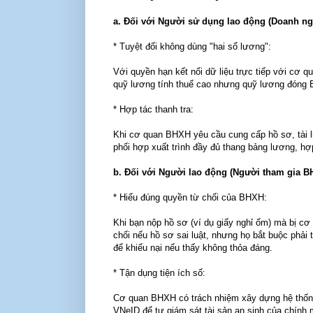
a. Đối với Người sử dụng lao động (Doanh ng
* Tuyệt đối không dùng "hai sổ lương":
Với quyền hạn kết nối dữ liệu trực tiếp với cơ q
quỹ lương tính thuế cao nhưng quỹ lương đóng 
* Hợp tác thanh tra:
Khi cơ quan BHXH yêu cầu cung cấp hồ sơ, tài li
phối hợp xuất trình đầy đủ thang bảng lương, hợ
b. Đối với Người lao động (Người tham gia B
* Hiểu đúng quyền từ chối của BHXH:
Khi bạn nộp hồ sơ (ví dụ giấy nghỉ ốm) mà bị cơ
chối nếu hồ sơ sai luật, nhưng họ bắt buộc phải
để khiếu nại nếu thấy không thỏa đáng.
* Tận dụng tiện ích số:
Cơ quan BHXH có trách nhiệm xây dựng hệ thống 
VNeID để tự giám sát tài sản an sinh của chính 