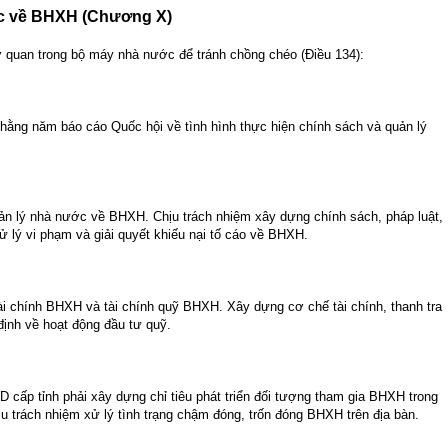
ớc về BHXH (Chương X)
ơ quan trong bộ máy nhà nước để tránh chồng chéo (Điều 134):
ằng năm báo cáo Quốc hội về tình hình thực hiện chính sách và quản lý
ản lý nhà nước về BHXH. Chịu trách nhiệm xây dựng chính sách, pháp luật,
 xử lý vi phạm và giải quyết khiếu nại tố cáo về BHXH.
ài chính BHXH và tài chính quỹ BHXH. Xây dựng cơ chế tài chính, thanh tra
 định về hoạt động đầu tư quỹ.
 cấp tỉnh phải xây dựng chỉ tiêu phát triển đối tượng tham gia BHXH trong
hịu trách nhiệm xử lý tình trạng chậm đóng, trốn đóng BHXH trên địa bàn.