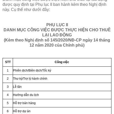
được quy định tại Phụ lục II ban hành kèm theo Nghị định
này. Cụ thể như dưới đây:
PHỤ LỤC II
DANH MỤC CÔNG VIỆC ĐƯỢC THỰC HIỆN CHO THUÊ
LẠI LAO ĐỘNG
(Kèm theo Nghị định số 145/2020/NĐ-CP ngày 14 tháng
12 năm 2020 của Chính phủ)
STT
Công việc
1
Phiên dịch/Biên dịch/Tốc ký
2
Thư ký/Trợ lý hành chính
3
Lễ tân
4
Hướng dẫn du lịch
5
Hỗ trợ bán hàng
6
Hỗ trợ dự án