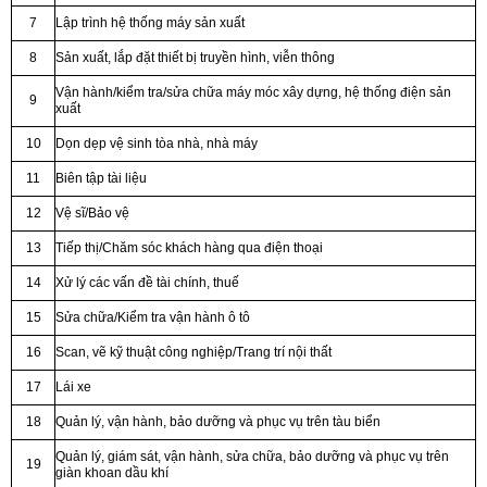
7
Lập trình hệ thống máy sản xuất
8
Sản xuất, lắp đặt thiết bị truyền hình, viễn thông
Vận hành/kiểm tra/sửa chữa máy móc xây dựng, hệ thống điện sản
9
xuất
10
Dọn dẹp vệ sinh tòa nhà, nhà máy
11
Biên tập tài liệu
12
Vệ sĩ/Bảo vệ
13
Tiếp thị/Chăm sóc khách hàng qua điện thoại
14
Xử lý các vấn đề tài chính, thuế
15
Sửa chữa/Kiểm tra vận hành ô tô
16
Scan,
vẽ kỹ thuật công nghiệp/Trang trí nội thất
17
Lái xe
18
Quản lý, vận hành, bảo dưỡng và phục vụ trên tàu biển
Quản lý, giám sát, vận hành, sửa chữa, bảo dưỡng và phục vụ trên
19
giàn khoan dầu khí