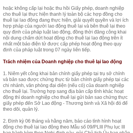
hoặc không cấp lại hoặc thu hồi Giấy phép, doanh nghiệp
cho thuê lại thực hiện thanh lý toàn bộ các hợp đồng cho
thuê lại lao động đang thực hiện, giải quyết quyền và lợi ích
hợp pháp của người lao động thuê lại và bên thuê lại theo
quy định của pháp luật lao động, đồng thời đăng công khai
nội dung chấm dứt hoạt động cho thuê lại lao động trên ít
nhất một báo điện tử được cấp phép hoạt động theo quy
định của pháp luật trong 07 ngày liên tiếp.
Trách nhiệm của Doanh nghiệp cho thuê lại lao động
1. Niêm yết công khai bản chính giấy phép tại trụ sở chính
và bản sao được chứng thực từ bản chính giấy phép tại các
chi nhánh, văn phòng đại diện (nếu có) của doanh nghiệp
cho thuê lại. Trường hợp sang địa bàn cấp tỉnh khác hoạt
động thì doanh nghiệp cho thuê lại gửi bản sao chứng thực
giấy phép đến Sở Lao động - Thương binh và Xã hội đó để
theo dõi, quản lý.
2. Định kỳ 06 tháng và hằng năm, báo cáo tình hình hoạt
động cho thuê lại lao động theo Mẫu số 09/PLIII Phụ lục III
ban hành kèm theo Nghị định này, gửi Chủ tịch Ủy ban nhân