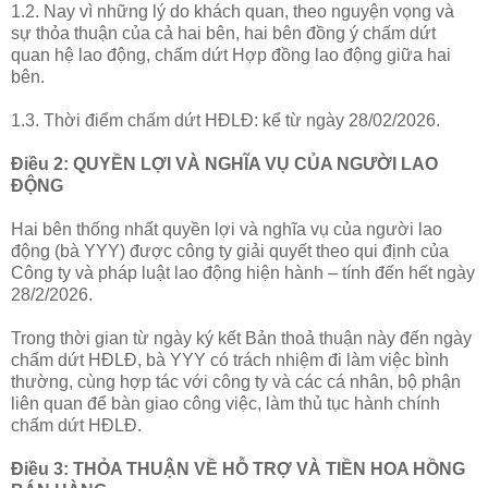
1.2. Nay vì những lý do khách quan, theo nguyện vọng và
sự thỏa thuận của cả hai bên, hai bên đồng ý chấm dứt
quan hệ lao động, chấm dứt Hợp đồng lao động giữa hai
bên.
1.3. Thời điểm chấm dứt HĐLĐ: kể từ ngày 28/02/2026.
Điều 2: QUYỀN LỢI VÀ NGHĨA VỤ CỦA NGƯỜI LAO
ĐỘNG
Hai bên thống nhất quyền lợi và nghĩa vụ của người lao
động (bà YYY) được công ty giải quyết theo qui định của
Công ty và pháp luật lao động hiện hành – tính đến hết ngày
28/2/2026.
Trong thời gian từ ngày ký kết Bản thoả thuận này đến ngày
chấm dứt HĐLĐ, bà YYY có trách nhiệm đi làm việc bình
thường, cùng hợp tác với công ty và các cá nhân, bộ phận
liên quan để bàn giao công việc, làm thủ tục hành chính
chấm dứt HĐLĐ.
Điều 3: THỎA THUẬN VỀ HỖ TRỢ VÀ TIỀN HOA HỒNG