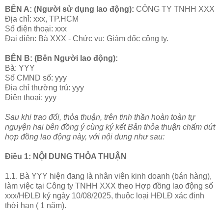
BÊN A: (Người sử dụng lao động):
CÔNG TY TNHH XXX
Địa chỉ: xxx, TP.HCM
Số điện thoại: xxx
Đại diện: Bà XXX - Chức vụ: Giám đốc công ty.
BÊN B: (Bên Người lao động):
Bà: YYY
Số CMND số: yyy
Địa chỉ thường trú: yyy
Điện thoại: yyy
Sau khi trao đổi, thỏa thuận, trên tinh thần hoàn toàn tự
nguyện hai bên đồng ý cùng ký kết Bản thỏa thuận chấm dứt
hợp đồng lao động này, với nội dung như sau:
Điều 1: NỘI DUNG THỎA THUẬN
1.1. Bà YYY hiện đang là nhân viên kinh doanh (bán hàng),
làm việc tại Công ty TNHH XXX theo Hợp đồng lao động số
xxx/HĐLĐ ký ngày 10/08/2025, thuộc loại HĐLĐ xác định
thời hạn ( 1 năm).