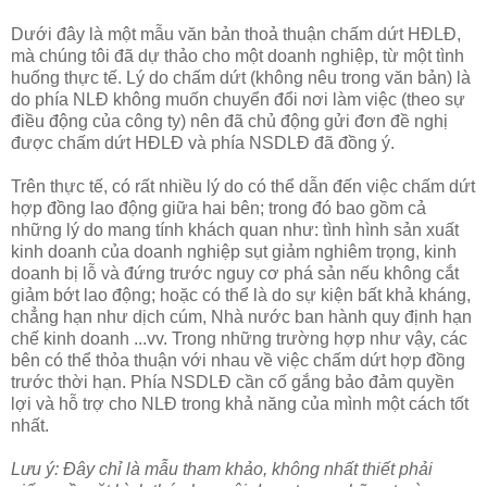
Dưới đây là một mẫu văn bản thoả thuận chấm dứt HĐLĐ,
mà chúng tôi đã dự thảo cho một doanh nghiệp, từ một tình
huống thực tế. Lý do chấm dứt (không nêu trong văn bản) là
do phía NLĐ không muốn chuyển đổi nơi làm việc (theo sự
điều động của công ty) nên đã chủ động gửi đơn đề nghị
được chấm dứt HĐLĐ và phía NSDLĐ đã đồng ý.
Trên thực tế, có rất nhiều lý do có thể dẫn đến việc chấm dứt
hợp đồng lao động giữa hai bên; trong đó bao gồm cả
những lý do mang tính khách quan như: tình hình sản xuất
kinh doanh của doanh nghiệp sụt giảm nghiêm trọng, kinh
doanh bị lỗ và đứng trước nguy cơ phá sản nếu không cắt
giảm bớt lao động; hoặc có thể là do sự kiện bất khả kháng,
chẳng hạn như dịch cúm, Nhà nước ban hành quy định hạn
chế kinh doanh ...vv. Trong những trường hợp như vậy, các
bên có thể thỏa thuận với nhau về việc chấm dứt hợp đồng
trước thời hạn. Phía NSDLĐ cần cố gắng bảo đảm quyền
lợi và hỗ trợ cho NLĐ trong khả năng của mình một cách tốt
nhất.
Lưu ý: Đây chỉ là mẫu tham khảo, không nhất thiết phải