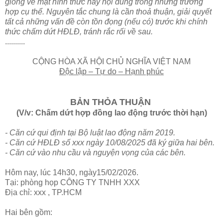
giống về mặt hình thức hay nội dung trong những trường
hợp cụ thể.
Nguyên tắc chung là cần thoả thuận, giải quyết
tất cả những vấn đề còn tồn đọng (nếu có) trước khi chính
thức chấm dứt HĐLĐ, tránh rắc rối về sau.
..........
CỘNG HÒA XÃ HỘI CHỦ NGHĨA VIỆT NAM
Độc lập – Tự do – Hạnh phúc
BẢN THỎA THUẬN
(V/v: Chấm dứt hợp đồng lao động trước thời hạn)
- Căn cứ qui định tại Bộ luật lao động năm 2019.
- Căn cứ HĐLĐ số xxx ngày 10/08/2025 đã ký giữa hai bên.
- Căn cứ vào nhu cầu và nguyện vọng của các bên.
Hôm nay, lúc 14h30, ngày15/02/2026.
Tại: phòng họp CÔNG TY TNHH XXX
Địa chỉ: xxx , TP.HCM
Hai bên gồm: