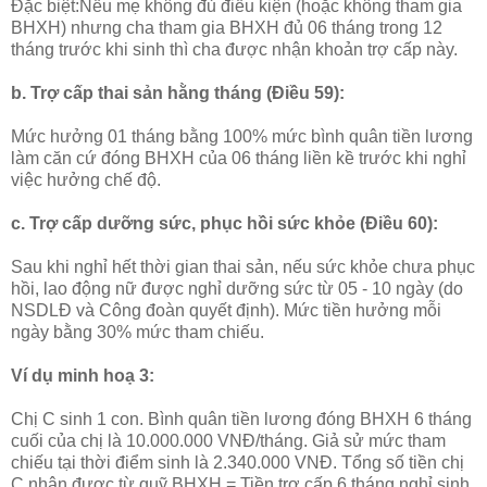
Đặc biệt:Nếu mẹ không đủ điều kiện (hoặc không tham gia
BHXH) nhưng cha tham gia BHXH đủ 06 tháng trong 12
tháng trước khi sinh thì cha được nhận khoản trợ cấp này.
b. Trợ cấp thai sản hằng tháng (Điều 59):
Mức hưởng 01 tháng bằng 100% mức bình quân tiền lương
làm căn cứ đóng BHXH của 06 tháng liền kề trước khi nghỉ
việc hưởng chế độ.
c. Trợ cấp dưỡng sức, phục hồi sức khỏe (Điều 60):
Sau khi nghỉ hết thời gian thai sản, nếu sức khỏe chưa phục
hồi, lao động nữ được nghỉ dưỡng sức từ 05 - 10 ngày (do
NSDLĐ và Công đoàn quyết định). Mức tiền hưởng mỗi
ngày bằng 30% mức tham chiếu.
Ví dụ minh hoạ 3:
Chị C sinh 1 con. Bình quân tiền lương đóng BHXH 6 tháng
cuối của chị là 10.000.000 VNĐ/tháng. Giả sử mức tham
chiếu tại thời điểm sinh là 2.340.000 VNĐ. Tổng số tiền chị
C nhận được từ quỹ BHXH = Tiền trợ cấp 6 tháng nghỉ sinh