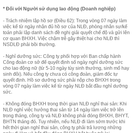
* Đối với Người sử dụng lao động (Doanh nghiệp)
- Trách nhiệm lập hồ sơ (Điều 62): Trong vòng 07 ngày làm
việc kể từ ngày nhận đủ hồ sơ của NLĐ, phòng nhân sự/kế
toán phải lập danh sách đề nghị giải quyết chế độ và gửi lên
cơ quan BHXH. Việc chậm trễ gây thiệt hại cho NLĐ thì
NSDLĐ phải bồi thường.
- Nghỉ dưỡng sức: Công ty phối hợp với Ban chấp hành
Công đoàn cơ sở để quyết định số ngày nghỉ dưỡng sức
cho lao động nữ (từ 5-10 ngày tùy sinh thường, sinh mổ hay
sinh đôi). Nếu công ty chưa có công đoàn, giám đốc tự
quyết định. Hồ sơ dưỡng sức phải nộp cho BHXH trong
vòng 07 ngày làm việc kể từ ngày NLĐ bắt đầu nghỉ dưỡng
sức.
- Không đóng BHXH trong thời gian NLĐ nghỉ thai sản: Khi
NLĐ nghỉ việc hưởng thai sản từ 14 ngày làm việc trở lên
trong tháng, công ty và NLĐ không phải đóng BHXH, BHYT,
BHTN tháng đó. Tuy nhiên, nếu NLĐ đi làm sớm trước khi
hết thời gian nghỉ thai sản, công ty phải trả lương những