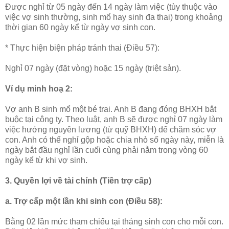
Được nghỉ từ 05 ngày đến 14 ngày làm việc (tùy thuộc vào
việc vợ sinh thường, sinh mổ hay sinh đa thai) trong khoảng
thời gian 60 ngày kể từ ngày vợ sinh con.
* Thực hiện biện pháp tránh thai (Điều 57):
Nghỉ 07 ngày (đặt vòng) hoặc 15 ngày (triệt sản).
Ví dụ minh hoạ 2:
Vợ anh B sinh mổ một bé trai. Anh B đang đóng BHXH bắt
buộc tại công ty. Theo luật, anh B sẽ được nghỉ 07 ngày làm
việc hưởng nguyên lương (từ quỹ BHXH) để chăm sóc vợ
con. Anh có thể nghỉ gộp hoặc chia nhỏ số ngày này, miễn là
ngày bắt đầu nghỉ lần cuối cùng phải nằm trong vòng 60
ngày kể từ khi vợ sinh.
3. Quyền lợi về tài chính (Tiền trợ cấp)
a. Trợ cấp một lần khi sinh con (Điều 58):
Bằng 02 lần mức tham chiếu tại tháng sinh con cho mỗi con.