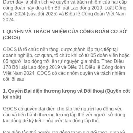
Dưới đây là phân tích về quyền và trách nhiệm của hai cấp
công đoàn này dựa trên Bộ luật Lao động 2019, Luật Công
đoàn 2024 (sửa đổi 2025) và Điều lệ Công đoàn Việt Nam
2024.
I. QUYỀN VÀ TRÁCH NHIỆM CỦA CÔNG ĐOÀN CƠ SỞ
(CĐCS)
CĐCS là tổ chức nền tảng, được thành lập trực tiếp tại
doanh nghiệp, cơ quan, tổ chức khi có từ 05 đoàn viên hoặc
05 người lao động trở lên tự nguyện gia nhập. Theo Điều
178 Bộ luật Lao động 2019 và Điều 21 Điều lệ Công đoàn
Việt Nam 2024, CĐCS có các nhóm quyền và trách nhiệm
cốt lõi sau:
1. Quyền Đại diện thương lượng và Đối thoại (Quyền cốt
lõi nhất)
CĐCS có quyền đại diện cho tập thể người lao động yêu
cầu và tiến hành thương lượng tập thể với người sử dụng
lao động để ký kết Thỏa ước lao động tập thể.
Đại diện tập thể người lao động tham gia đối thoại định kỳ