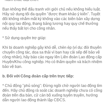
Bạn không thể đấu tranh với giới chủ nếu không hiểu luật.
Hãy sử dụng tối đa quyền "được tham khảo ý kiến". Tuyệt
đối không nhắm mắt ký khống vào các biên bản xây dựng
nội quy lao động, thang bảng lương hay quy chế thưởng
nếu thấy bất lợi cho công nhân.
* Sử dụng quyền trợ giúp:
Khi bị doanh nghiệp gây khó dễ, chèn ép (ví dụ: đòi thuyên
chuyển công tác, dọa sa thải vì bạn hay cãi sếp để bảo vệ
công nhân), hãy báo cáo ngay lên Liên đoàn Lao động cấp
Huyện/Khu công nghiệp. Họ có thẩm quyền và trách nhiệm
bảo vệ bạn.
b. Đối với Công đoàn cấp trên trực tiếp:
* Chủ động "phủ sóng": Đừng ngồi chờ người lao động tìm
đến. Hãy chủ động rà soát các doanh nghiệp chưa có công
đoàn trên địa bàn, cử cán bộ xuống tuyên truyền, hướng
dẫn người lao động thành lập CĐCS.