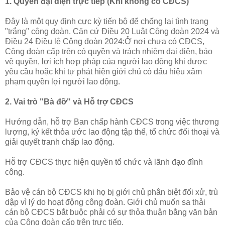
1. Quyền đại diện trực tiếp (Khi không có CĐCS)
Đây là một quy định cực kỳ tiến bộ để chống lại tình trạng
"trắng" công đoàn. Căn cứ Điều 20 Luật Công đoàn 2024 và
Điều 24 Điều lệ Công đoàn 2024:Ở nơi chưa có CĐCS,
Công đoàn cấp trên có quyền và trách nhiệm đại diện, bảo
vệ quyền, lợi ích hợp pháp của người lao động khi được
yêu cầu hoặc khi tự phát hiện giới chủ có dấu hiệu xâm
phạm quyền lợi người lao động.
2. Vai trò "Bà đỡ" và Hỗ trợ CĐCS
Hướng dẫn, hỗ trợ Ban chấp hành CĐCS trong việc thương
lượng, ký kết thỏa ước lao động tập thể, tổ chức đối thoại và
giải quyết tranh chấp lao động.
Hỗ trợ CĐCS thực hiện quyền tổ chức và lãnh đạo đình
công.
Bảo vệ cán bộ CĐCS khi họ bị giới chủ phân biệt đối xử, trù
dập vì lý do hoạt động công đoàn. Giới chủ muốn sa thải
cán bộ CĐCS bắt buộc phải có sự thỏa thuận bằng văn bản
của Công đoàn cấp trên trực tiếp.