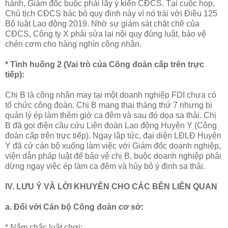
hành, Giám đốc buộc phải lấy ý kiến CĐCS. Tại cuộc họp,
Chủ tịch CĐCS bác bỏ quy định này vì nó trái với Điều 125
Bộ luật Lao động 2019. Nhờ sự giám sát chặt chẽ của
CĐCS, Công ty X phải sửa lại nội quy đúng luật, bảo vệ
chén cơm cho hàng nghìn công nhân.
* Tình huống 2 (Vai trò của Công đoàn cấp trên trực
tiếp):
Chị B là công nhân may tại một doanh nghiệp FDI chưa có
tổ chức công đoàn. Chị B mang thai tháng thứ 7 nhưng bị
quản lý ép làm thêm giờ ca đêm và sau đó dọa sa thải. Chị
B đã gọi điện cầu cứu Liên đoàn Lao động Huyện Y (Công
đoàn cấp trên trực tiếp). Ngay lập tức, đại diện LĐLĐ Huyện
Y đã cử cán bộ xuống làm việc với Giám đốc doanh nghiệp,
viện dẫn pháp luật để bảo vệ chị B, buộc doanh nghiệp phải
dừng ngay việc ép làm ca đêm và hủy bỏ ý định sa thải.
IV. LƯU Ý VÀ LỜI KHUYÊN CHO CÁC BÊN LIÊN QUAN
a. Đối với Cán bộ Công đoàn cơ sở:
* Nắm chắc luật chơi: