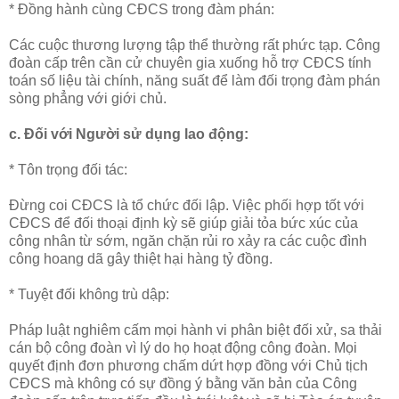
* Đồng hành cùng CĐCS trong đàm phán:
Các cuộc thương lượng tập thể thường rất phức tạp. Công
đoàn cấp trên cần cử chuyên gia xuống hỗ trợ CĐCS tính
toán số liệu tài chính, năng suất để làm đối trọng đàm phán
sòng phẳng với giới chủ.
c. Đối với Người sử dụng lao động:
* Tôn trọng đối tác:
Đừng coi CĐCS là tổ chức đối lập. Việc phối hợp tốt với
CĐCS để đối thoại định kỳ sẽ giúp giải tỏa bức xúc của
công nhân từ sớm, ngăn chặn rủi ro xảy ra các cuộc đình
công hoang dã gây thiệt hại hàng tỷ đồng.
* Tuyệt đối không trù dập:
Pháp luật nghiêm cấm mọi hành vi phân biệt đối xử, sa thải
cán bộ công đoàn vì lý do họ hoạt động công đoàn. Mọi
quyết định đơn phương chấm dứt hợp đồng với Chủ tịch
CĐCS mà không có sự đồng ý bằng văn bản của Công