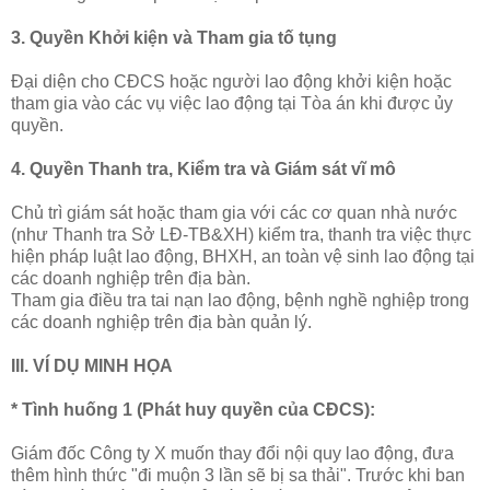
3. Quyền Khởi kiện và Tham gia tố tụng
Đại diện cho CĐCS hoặc người lao động khởi kiện hoặc
tham gia vào các vụ việc lao động tại Tòa án khi được ủy
quyền.
4. Quyền Thanh tra, Kiểm tra và Giám sát vĩ mô
Chủ trì giám sát hoặc tham gia với các cơ quan nhà nước
(như Thanh tra Sở LĐ-TB&XH) kiểm tra, thanh tra việc thực
hiện pháp luật lao động, BHXH, an toàn vệ sinh lao động tại
các doanh nghiệp trên địa bàn.
Tham gia điều tra tai nạn lao động, bệnh nghề nghiệp trong
các doanh nghiệp trên địa bàn quản lý.
III. VÍ DỤ MINH HỌA
* Tình huống 1 (Phát huy quyền của CĐCS):
Giám đốc Công ty X muốn thay đổi nội quy lao động, đưa
thêm hình thức "đi muộn 3 lần sẽ bị sa thải". Trước khi ban