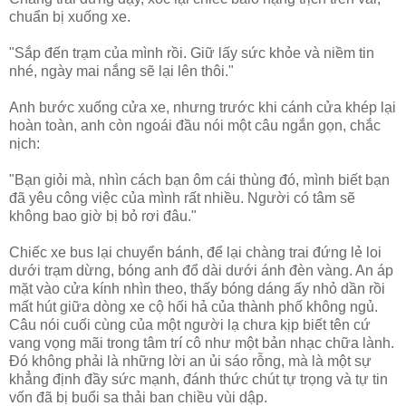
chuẩn bị xuống xe.
"Sắp đến trạm của mình rồi. Giữ lấy sức khỏe và niềm tin
nhé, ngày mai nắng sẽ lại lên thôi."
Anh bước xuống cửa xe, nhưng trước khi cánh cửa khép lại
hoàn toàn, anh còn ngoái đầu nói một câu ngắn gọn, chắc
nịch:
"Bạn giỏi mà, nhìn cách bạn ôm cái thùng đó, mình biết bạn
đã yêu công việc của mình rất nhiều. Người có tâm sẽ
không bao giờ bị bỏ rơi đâu."
Chiếc xe bus lại chuyển bánh, để lại chàng trai đứng lẻ loi
dưới trạm dừng, bóng anh đổ dài dưới ánh đèn vàng. An áp
mặt vào cửa kính nhìn theo, thấy bóng dáng ấy nhỏ dần rồi
mất hút giữa dòng xe cộ hối hả của thành phố không ngủ.
Câu nói cuối cùng của một người lạ chưa kịp biết tên cứ
vang vọng mãi trong tâm trí cô như một bản nhạc chữa lành.
Đó không phải là những lời an ủi sáo rỗng, mà là một sự
khẳng định đầy sức mạnh, đánh thức chút tự trọng và tự tin
vốn đã bị buổi sa thải ban chiều vùi dập.