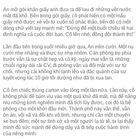
An mở gói khăn giấy anh đưa ra để lau đi những vệt nước
mắt đã khô. Bên trong gói giấy, cô phát hiện có một mẩu
giấy nhỏ được xé vội từ cuốn sổ phác thảo, trên đó có một
dòng chữ viết tay mạnh mẽ: "Đừng để một buổi chiều tệ hại
định nghĩa cả cuộc đời bạn. Cố lên nhé, đồng đội thành thị!"
Lần đầu tiên trong suốt nhiều giờ qua, An mỉm cười. Một nụ
cười nhẹ nhàng và thực sự nhẹ nhõm. Căn phòng trọ phía
trước vẫn là sự chật hẹp và cũ kỹ, ngày mai vẫn là những
chuỗi ngày dài rải CV, đi phỏng vấn và đối mặt với sự từ
chối, nhưng cái không khí lạnh lẽo và đặc quánh của sự
tuyệt vọng lúc 10 giờ tối dường như đã bị xua tan.
Cô ôm chiếc thùng carton vào lòng một lần nữa. Lần này, cô
không phải để bám víu vào một quá khứ đã mất, mà để nâng
niu những kinh nghiệm mình đã tích lũy được, coi đó là bệ
phóng cho một khởi đầu mới. Thành phố này vẫn thế, vẫn
ồn ào, vội vã và đôi khi vô tình, nhưng chỉ cần một chuyến
xe bus đêm, một sự tình cờ và một người lạ tử tế, ta lại thấy
mình đủ sức mạnh để đứng dậy và đi tiếp cuộc hành trình
của riêng mình.