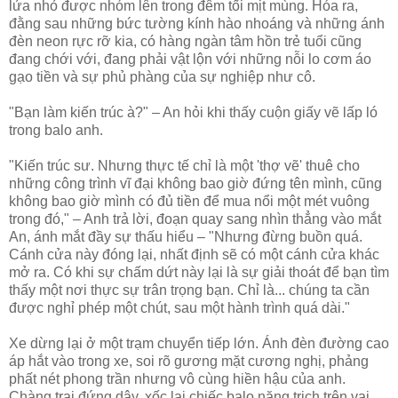
lửa nhỏ được nhóm lên trong đêm tối mịt mùng. Hóa ra,
đằng sau những bức tường kính hào nhoáng và những ánh
đèn neon rực rỡ kia, có hàng ngàn tâm hồn trẻ tuổi cũng
đang chới với, đang phải vật lộn với những nỗi lo cơm áo
gạo tiền và sự phủ phàng của sự nghiệp như cô.
"Bạn làm kiến trúc à?" – An hỏi khi thấy cuộn giấy vẽ lấp ló
trong balo anh.
"Kiến trúc sư. Nhưng thực tế chỉ là một 'thợ vẽ' thuê cho
những công trình vĩ đại không bao giờ đứng tên mình, cũng
không bao giờ mình có đủ tiền để mua nổi một mét vuông
trong đó," – Anh trả lời, đoạn quay sang nhìn thẳng vào mắt
An, ánh mắt đầy sự thấu hiểu – "Nhưng đừng buồn quá.
Cánh cửa này đóng lại, nhất định sẽ có một cánh cửa khác
mở ra. Có khi sự chấm dứt này lại là sự giải thoát để bạn tìm
thấy một nơi thực sự trân trọng bạn. Chỉ là... chúng ta cần
được nghỉ phép một chút, sau một hành trình quá dài."
Xe dừng lại ở một trạm chuyển tiếp lớn. Ánh đèn đường cao
áp hắt vào trong xe, soi rõ gương mặt cương nghị, phảng
phất nét phong trần nhưng vô cùng hiền hậu của anh.
Chàng trai đứng dậy, xốc lại chiếc balo nặng trịch trên vai,