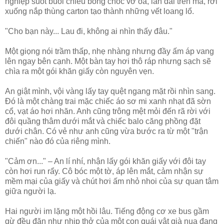
nghiệp suốt buổi chiều bỗng chốc vỡ òa, lăn dài trên má, rơi
xuống nắp thùng carton tạo thành những vết loang lổ.
"Cho bạn này... Lau đi, không ai nhìn thấy đâu."
Một giọng nói trầm thấp, nhẹ nhàng nhưng đầy ấm áp vang
lên ngay bên cạnh. Một bàn tay hơi thô ráp nhưng sạch sẽ
chìa ra một gói khăn giấy còn nguyên vẹn.
An giật mình, vội vàng lấy tay quệt ngang mặt rồi nhìn sang.
Đó là một chàng trai mặc chiếc áo sơ mi xanh nhạt đã sờn
cổ, vạt áo hơi nhăn. Anh cũng trông mệt mỏi đến rã rời với
đôi quầng thâm dưới mắt và chiếc balo căng phồng đặt
dưới chân. Có vẻ như anh cũng vừa bước ra từ một "trận
chiến" nào đó của riêng mình.
"Cảm ơn..." – An lí nhí, nhận lấy gói khăn giấy với đôi tay
còn hơi run rẩy. Cô bóc một tờ, áp lên mắt, cảm nhận sự
mềm mại của giấy và chút hơi ấm nhỏ nhoi của sự quan tâm
giữa người lạ.
Hai người im lặng một hồi lâu. Tiếng động cơ xe bus gầm
gừ đều đặn như nhịp thở của một con quái vật già nua đang