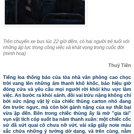
Trên chuyến xe bus lúc 22 giờ đêm, có hai người trẻ tuổi với
những áp lực trong công việc và khát vọng trong cuộc đời
(minh hoạ)
Thuỷ Tiên
Tiếng loa thông báo của tòa nhà văn phòng cao chọc
trời vang lên những âm thanh khô khốc, báo hiệu giờ
đóng cửa và yêu cầu mọi người rời khỏi khu vực làm
việc. An bước ra khỏi sảnh, đôi vai trứu nặng không chỉ
bởi sức nặng vật lý của chiếc thùng carton nhỏ đang
ôm trước ngực, mà còn bởi gánh nặng của sự thất bại
vừa ập đến. Bên trong chiếc thùng ấy là mớ "gia tài"
vụn vặt tích cóp suốt ba năm thanh xuân: một chiếc cốc
sứ đã sứt quai cô chưa nỡ vứt, vài xấp giấy note màu
sắc chứa những ý tưởng dở dang, và trên cùng, nằm