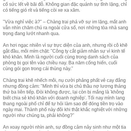
cố sức lết về bãi đỗ. Không gian đặc quánh sự tĩnh lặng, chỉ
có tiếng gió rít và tiếng còi xe xa xăm.
"Vừa nghỉ việc à?" – Chàng trai phá vỡ sự im lặng, mắt anh
vẫn nhìn chăm chú ra ngoài cửa sổ, nơi những tòa nhà sang
trọng đang lướt nhanh qua.
An hơi ngạc nhiên vì sự trực diện của anh, nhưng rồi cô khẽ
gật đầu, môi mím chặt: "Công ty cắt giảm nhân sự vì kinh tế
khó khăn. Mình là người cuối cùng trong danh sách của
phòng bị gọi tên vào chiều nay. Ba năm cống hiến, cuối
cùng gói gọn trong cái thùng này."
Chàng trai khẽ nhếch môi, nụ cười phảng phất vẻ cay đắng
nhưng đồng cảm: "Mình thì vừa bị chủ thầu nợ lương tháng
thứ ba liên tiếp. Đòi không được, lại còn bị mắng là 'không
biết chia sẻ khó khăn với doanh nghiệp'. Tối nay mình lang
thang ngoài phố chỉ để tự hỏi làm sao để đóng tiền trọ vào
ngày mai. Thành phố này đôi khi thật khắc nghiệt với những
người như chúng ta, phải không?"
An xoay người nhìn anh, sự đồng cảm nảy sinh như một tia