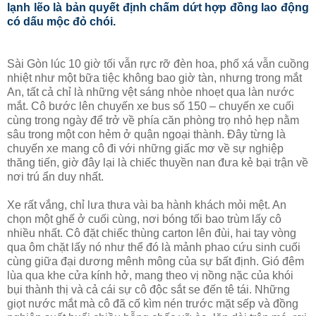
lạnh lẽo là bản quyết định chấm dứt hợp đồng lao động
có dấu mộc đỏ chói.
Sài Gòn lúc 10 giờ tối vẫn rực rỡ đèn hoa, phố xá vẫn cuồng
nhiệt như một bữa tiệc không bao giờ tàn, nhưng trong mắt
An, tất cả chỉ là những vệt sáng nhòe nhoẹt qua làn nước
mắt. Cô bước lên chuyến xe bus số 150 – chuyến xe cuối
cùng trong ngày để trở về phía căn phòng trọ nhỏ hẹp nằm
sâu trong một con hẻm ở quận ngoại thành. Đây từng là
chuyến xe mang cô đi với những giấc mơ về sự nghiệp
thăng tiến, giờ đây lại là chiếc thuyền nan đưa kẻ bại trận về
nơi trú ẩn duy nhất.
Xe rất vắng, chỉ lưa thưa vài ba hành khách mỏi mệt. An
chọn một ghế ở cuối cùng, nơi bóng tối bao trùm lấy cô
nhiều nhất. Cô đặt chiếc thùng carton lên đùi, hai tay vòng
qua ôm chặt lấy nó như thể đó là mảnh phao cứu sinh cuối
cùng giữa đại dương mênh mông của sự bất định. Gió đêm
lùa qua khe cửa kính hở, mang theo vị nồng nặc của khói
bụi thành thị và cả cái sự cô độc sắt se đến tê tái. Những
giọt nước mắt mà cô đã cố kìm nén trước mặt sếp và đồng