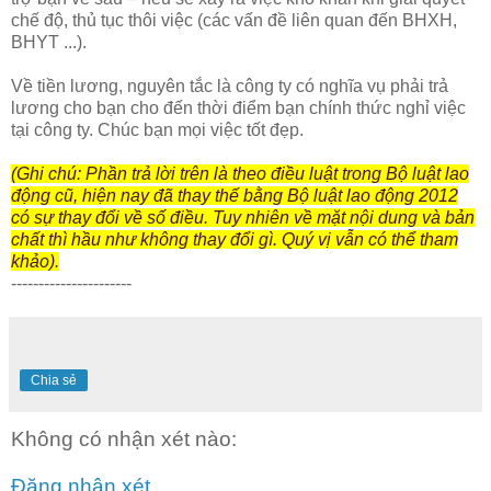
chế độ, thủ tục thôi việc (các vấn đề liên quan đến BHXH,
BHYT ...).
Về tiền lương, nguyên tắc là công ty có nghĩa vụ phải trả
lương cho bạn cho đến thời điểm bạn chính thức nghỉ việc
tại công ty. Chúc bạn mọi việc tốt đẹp.
(Ghi chú: Phần trả lời trên là theo điều luật trong Bộ luật lao
động cũ, hiện nay đã thay thế bằng Bộ luật lao động 2012
có sự thay đổi về số điều. Tuy nhiên về mặt nội dung và bản
chất thì hầu như không thay đổi gì. Quý vị vẫn có thể tham
khảo).
----------------------
Chia sẻ
Không có nhận xét nào:
Đăng nhận xét