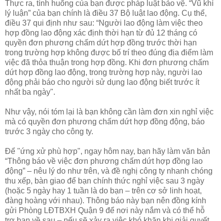
Thực ra, tình huống của bạn được pháp luật bảo vệ. “Vũ khí
lý luận” của bạn chính là điều 37 Bộ luật lao động. Cụ thể,
điều 37 qui định như sau: “Người lao động làm việc theo
hợp đồng lao động xác định thời hạn từ đủ 12 tháng có
quyền đơn phương chấm dứt hợp đồng trước thời hạn
trong trường hợp không được bố trí theo đúng địa điểm làm
việc đã thỏa thuận trong hợp đồng. Khi đơn phương chấm
dứt hợp đồng lao động, trong trường hợp này, người lao
động phải báo cho người sử dụng lao động biết trước ít
nhất ba ngày".
Như vậy, nói tóm lại là bạn không cần làm đơn xin nghỉ việc
mà có quyền đơn phương chấm dứt hợp đồng động, báo
trước 3 ngày cho công ty.
Để "ứng xử phù hợp", ngay hôm nay, bạn hãy làm văn bản
“Thông báo về việc đơn phương chấm dứt hợp đồng lao
động” – nêu lý do như trên, và đề nghị công ty nhanh chóng
thu xếp, bàn giao để bạn chính thức nghỉ việc sau 3 ngày
(hoặc 5 ngày hay 1 tuần là do bạn – trên cơ sở linh hoạt,
đàng hoàng với nhau). Thông báo này bạn nên đồng kính
gửi Phòng LĐTBXH Quận 9 để nơi này nắm và có thể hỗ
trợ bạn về sau – nếu sẽ xảy ra việc khó khăn khi giải quyết