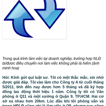
Trong quá trình làm việc tại doanh nghiệp, trường hợp NLĐ
bị/được điều chuyển nơi làm việc không phải là hiếm (ảnh
minh hoạ)
Hỏi: Kính gửi quí luật sư. Tôi có một thắc mắc, xin nhờ
được giải đáp. Tôi vào làm cho Công ty A từ cuối tháng
5/2011, tính đến nay được hơn 5 tháng và đã ký hợp
đồng lao động thời hiệu 1 năm. Công ty tôi có Văn
phòng ở Q11 và một xưởng ở Quận 9, TP.HCM. Hai cơ
sở xa nhau hơn 20km. Lúc đầu khi tôi phỏng vấn và
trong HĐLĐ cũng ghi là làm việc ở Q9, nhưng nay công