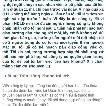
ty đột ngột chuyển các nhân viên ở bộ phận của tôi lên
làm ở quận 11 mà chỉ báo trước vài ngày. Vì nhà quá xa
Q11, không thể hàng ngày đi làm nên tôi đã làm đơn xin
nghỉ và nộp trước 1 tuần. Vì đây là do công ty đã vi
phạm HĐLĐ nên tôi đã xin nghỉ, nhưng công ty không
chấp nhận cho tôi nghỉ sau 1 tuần mà phải khi nào bàn
giao hướng dẫn cho người mới, lấy cớ là không có đủ
thời gian bàn giao, hướng dẫn người mới (bộ phận tôi
có 2 người trong đó có tôi và mới tuyển thêm người).
Mặc dù tôi đã có kế hoạch bàn giao công việc cụ
thể. Tôi xin hỏi, trong trường hợp này tôi phải ứng xử
thế nào mới phù hợp và công ty có quyền giam lương
của tôi để bắt tôi làm việc tiếp hay không? Xin chân
thành cảm ơn. (Nguyen L.)
Luật sư Trần Hồng Phong trả lời:
Việc công ty ký hợp đồng lao động với bạn ban đầu thỏa
thuận địa điểm làm việc tại Quận 9, nhưng sau đó lại
chuyển bạn ra làm tại Quận 11 có thể hiểu là thuộc tình
huống công ty muốn “thay đổi nội dung hợp đồng lao động”
(thay đổi địa điểm làm việc).